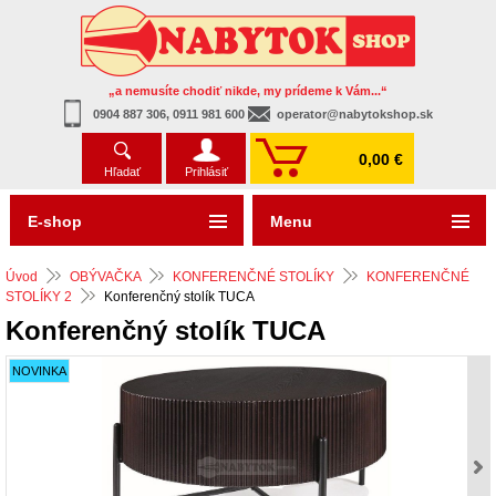
„a nemusíte chodiť nikde, my prídeme k Vám...“
0904 887 306, 0911 981 600
operator@nabytokshop.sk
0,00 €
Hľadať
Prihlásiť
E-shop
Menu
Úvod
OBÝVAČKA
KONFERENČNÉ STOLÍKY
KONFERENČNÉ
STOLÍKY 2
Konferenčný stolík TUCA
Konferenčný stolík TUCA
NOVINKA