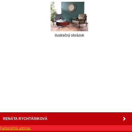
ilustračný obrázok
nabytok, nábytok, predaj nabytku, predaj nábytku, internetový nábytok, dom nábytku, dom
nabytku, kuchynká linka, linka, kuchyna, obývacia izba, pohovka, pohovky, posteľ, postel,
váľanda, valanda, valenda, skrinka, skriňa, skrina, sedacia súprava, sedcie súpravy, matrac,
matrace, vakuove matrace, molitan, stolička, stolicka, stoly, stôl, jedálensky komplet, spálňa,
spalna, sektorovy nabytok, konferenčný stolík, stolík, rohová lavica, študentský nábytok, písací
stolík, rozkladacie kreslo, rozkladacia pohovka, chodbový nábytok, predsienový nábytok,
komody , komoda, akcie, akciový nábytok, obývacia stena, obývacie steny, rošty, vankúše,
prikrývky, komplet, komplety, intrenetový obchod, internetový dom nábytku, internetové
centrum nábytku, nábytok pre náročných, nábytok shop, shop nábytok, shop nabytok
RENÁTA RYCHTÁRIKOVÁ
Fakturačná adresa: