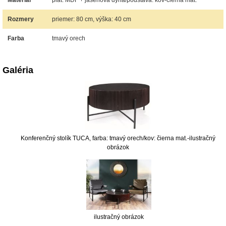
Materiál
plát: MDF + jaseňová dýha/podstava: kov-čierna mat.
Rozmery
priemer: 80 cm, výška: 40 cm
Farba
tmavý orech
Galéria
Konferenčný stolík TUCA, farba: tmavý orech/kov: čierna mat.-ilustračný
obrázok
ilustračný obrázok