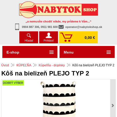
„a nemusíte chodiť nikde, my prídeme k Vám...“
0904 887 306, 0911 981 600
operator@nabytokshop.sk
0,00 €
Hľadať
Prihlásiť
E-shop
Menu
Úvod
KÚPEĽŇA
Kúpeľňa - doplnky
Kôš na bielizeň PLEJO TYP 2
Kôš na bielizeň PLEJO TYP 2
DOBRÝ VÝBER