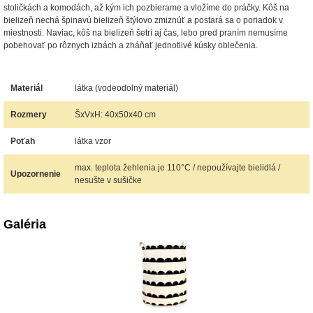
stoličkách a komodách, až kým ich pozbierame a vložíme do práčky. Kôš na
bielizeň nechá špinavú bielizeň štýlovo zmiznúť a postará sa o poriadok v
miestnosti. Naviac, kôš na bielizeň šetrí aj čas, lebo pred praním nemusíme
pobehovať po rôznych izbách a zháňať jednotlivé kúsky oblečenia.
Materiál
látka (vodeodolný materiál)
Rozmery
ŠxVxH: 40x50x40 cm
Poťah
látka vzor
max. teplota žehlenia je 110°C / nepoužívajte bielidlá /
Upozornenie
nesušte v sušičke
Galéria