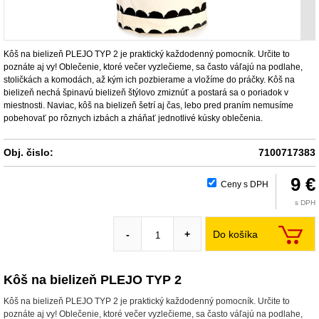
Kôš na bielizeň PLEJO TYP 2 je praktický každodenný pomocník. Určite to
poznáte aj vy! Oblečenie, ktoré večer vyzlečieme, sa často váľajú na podlahe,
stoličkách a komodách, až kým ich pozbierame a vložíme do práčky. Kôš na
bielizeň nechá špinavú bielizeň štýlovo zmiznúť a postará sa o poriadok v
miestnosti. Naviac, kôš na bielizeň šetrí aj čas, lebo pred praním nemusíme
pobehovať po rôznych izbách a zháňať jednotlivé kúsky oblečenia.
Obj. čislo:
7100717383
9 €
Ceny s DPH
s DPH
Do košíka
-
+
Kôš na bielizeň PLEJO TYP 2
Kôš na bielizeň PLEJO TYP 2 je praktický každodenný pomocník. Určite to
poznáte aj vy! Oblečenie, ktoré večer vyzlečieme, sa často váľajú na podlahe,