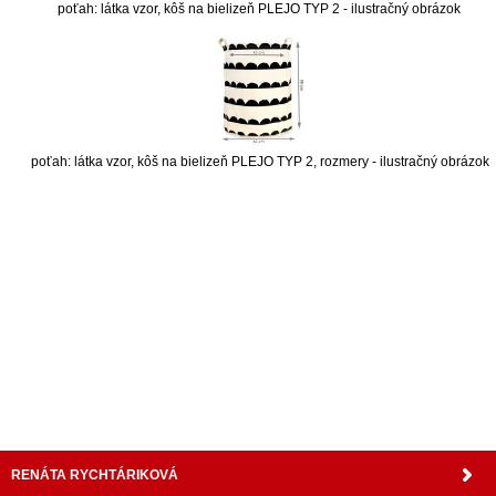
poťah: látka vzor, kôš na bielizeň PLEJO TYP 2 - ilustračný obrázok
poťah: látka vzor, kôš na bielizeň PLEJO TYP 2, rozmery - ilustračný obrázok
nabytok, nábytok, predaj nabytku, predaj nábytku, internetový nábytok, dom nábytku, dom
nabytku, kuchynká linka, linka, kuchyna, obývacia izba, pohovka, pohovky, posteľ, postel,
váľanda, valanda, valenda, skrinka, skriňa, skrina, sedacia súprava, sedcie súpravy, matrac,
matrace, vakuove matrace, molitan, stolička, stolicka, stoly, stôl, jedálensky komplet, spálňa,
spalna, sektorovy nabytok, konferenčný stolík, stolík, rohová lavica, študentský nábytok, písací
stolík, rozkladacie kreslo, rozkladacia pohovka, chodbový nábytok, predsienový nábytok,
komody , komoda, akcie, akciový nábytok, obývacia stena, obývacie steny, rošty, vankúše,
prikrývky, komplet, komplety, intrenetový obchod, internetový dom nábytku, internetové
centrum nábytku, nábytok pre náročných, nábytok shop, shop nábytok, shop nabytok
RENÁTA RYCHTÁRIKOVÁ