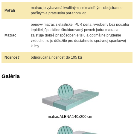
matrac je vybavená kvalitným, snímateľným, obojstranne
Poťah
prešitým a prateľným poťahom P2
penový matrac z elastickej PUR pena, vyrobený bez použitia
lepidiel, špeciálne štrukturovaný povrch jadra matraca
Matrac
zaisťuje dobré prispôsobenie telu a optimálne prúdenie
vzduchu, to je dôležité pre dosiahnutie správnej spánkovej
klímy
Nosnosť
odporúčaná nosnosť do 105 kg
Galéria
matrac ALENA 140x200 cm