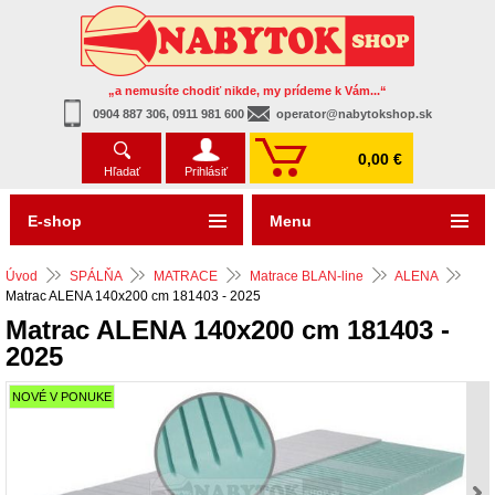
„a nemusíte chodiť nikde, my prídeme k Vám...“
0904 887 306, 0911 981 600
operator@nabytokshop.sk
0,00 €
Hľadať
Prihlásiť
E-shop
Menu
Úvod
SPÁLŇA
MATRACE
Matrace BLAN-line
ALENA
Matrac ALENA 140x200 cm 181403 - 2025
Matrac ALENA 140x200 cm 181403 -
2025
NOVÉ V PONUKE