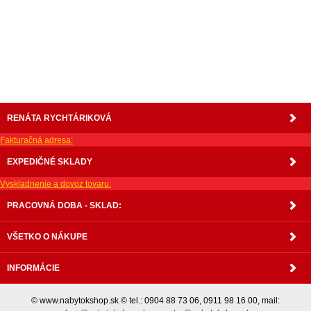
matrace, vakuove matrace, molitan, stolička, stolicka, stoly, stôl, jedálensky komplet, spálňa,
spalna, sektorovy nabytok, konferenčný stolík, stolík, rohová lavica, študentský nábytok, písací
stolík, rozkladacie kreslo, rozkladacia pohovka, chodbový nábytok, predsienový nábytok,
komody , komoda, akcie, akciový nábytok, obývacia stena, obývacie steny, rošty, vankúše,
prikrývky, komplet, komplety, intrenetový obchod, internetový dom nábytku, internetové
centrum nábytku, nábytok pre náročných, nábytok shop, shop nábytok, shop nabytok
RENÁTA RYCHTÁRIKOVÁ
Fakturačná adresa:
EXPEDIČNÉ SKLADY
Vyskladnenie a dovoz tovaru:
PRACOVNÁ DOBA - SKLAD:
VŠETKO O NÁKUPE
INFORMÁCIE
© www.nabytokshop.sk © tel.: 0904 88 73 06, 0911 98 16 00, mail: