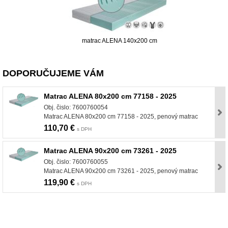
matrac ALENA 140x200 cm
DOPORUČUJEME VÁM
Matrac ALENA 80x200 cm 77158 - 2025
Obj. čislo: 7600760054
Matrac ALENA 80x200 cm 77158 - 2025, penový matrac
110,70 €
s DPH
Matrac ALENA 90x200 cm 73261 - 2025
Obj. čislo: 7600760055
Matrac ALENA 90x200 cm 73261 - 2025, penový matrac
119,90 €
s DPH
nabytok, nábytok, predaj nabytku, predaj nábytku, internetový nábytok, dom nábytku, dom
nabytku, kuchynká linka, linka, kuchyna, obývacia izba, pohovka, pohovky, posteľ, postel,
váľanda, valanda, valenda, skrinka, skriňa, skrina, sedacia súprava, sedcie súpravy, matrac,