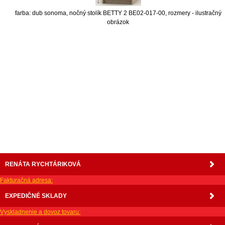
farba: dub sonoma, nočný stolík BETTY 2 BE02-017-00, rozmery - ilustračný
obrázok
nabytok, nábytok, predaj nabytku, predaj nábytku, internetový nábytok, dom nábytku, dom
nabytku, kuchynká linka, linka, kuchyna, obývacia izba, pohovka, pohovky, posteľ, postel,
váľanda, valanda, valenda, skrinka, skriňa, skrina, sedacia súprava, sedcie súpravy, matrac,
matrace, vakuove matrace, molitan, stolička, stolicka, stoly, stôl, jedálensky komplet, spálňa,
spalna, sektorovy nabytok, konferenčný stolík, stolík, rohová lavica, študentský nábytok, písací
stolík, rozkladacie kreslo, rozkladacia pohovka, chodbový nábytok, predsienový nábytok,
komody , komoda, akcie, akciový nábytok, obývacia stena, obývacie steny, rošty, vankúše,
prikrývky, komplet, komplety, intrenetový obchod, internetový dom nábytku, internetové
centrum nábytku, nábytok pre náročných, nábytok shop, shop nábytok, shop nabytok
RENÁTA RYCHTÁRIKOVÁ
Fakturačná adresa:
EXPEDIČNÉ SKLADY
Vyskladnenie a dovoz tovaru: