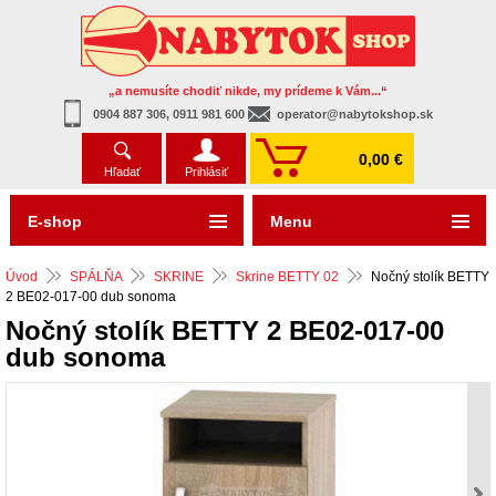
„a nemusíte chodiť nikde, my prídeme k Vám...“
0904 887 306, 0911 981 600
operator@nabytokshop.sk
0,00 €
Hľadať
Prihlásiť
E-shop
Menu
Úvod
SPÁLŇA
SKRINE
Skrine BETTY 02
Nočný stolík BETTY
2 BE02-017-00 dub sonoma
Nočný stolík BETTY 2 BE02-017-00
dub sonoma