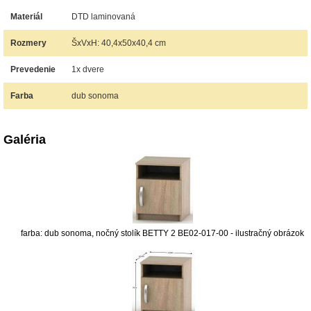
Materiál
DTD laminovaná
Rozmery
ŠxVxH: 40,4x50x40,4 cm
Prevedenie
1x dvere
Farba
dub sonoma
Galéria
farba: dub sonoma, nočný stolík BETTY 2 BE02-017-00 - ilustračný obrázok