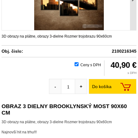
3D obrazy na plátne, obrazy 3-dielne Rozmer trojobrazu 90x60cm
Obj. čislo:
2100216345
40,90 €
Ceny s DPH
s DPH
Do košíka
-
+
OBRAZ 3 DIELNY BROOKLYNSKÝ MOST 90X60
CM
3D obrazy na plátne, obrazy 3-dielne Rozmer trojobrazu 90x60cm
Najnovší hit na trhu!!!