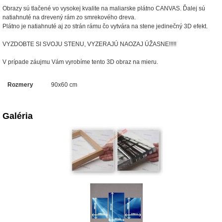
Obrazy sú tlačené vo vysokej kvalite na maliarske plátno CANVAS. Ďalej sú
natiahnuté na drevený rám zo smrekového dreva.
Plátno je natiahnuté aj zo strán rámu čo vytvára na stene jedinečný 3D efekt.
VYZDOBTE SI SVOJU STENU, VYZERAJÚ NAOZAJ ÚŽASNE!!!!!
V prípade záujmu Vám vyrobíme tento 3D obraz na mieru.
Rozmery
90x60 cm
Galéria