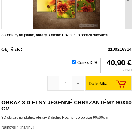
3D obrazy na plátne, obrazy 3-dielne Rozmer trojobrazu 90x60cm
Obj. čislo:
2100216314
40,90 €
Ceny s DPH
s DPH
Do košíka
-
+
OBRAZ 3 DIELNY JESENNÉ CHRYZANTÉMY 90X60
CM
3D obrazy na plátne, obrazy 3-dielne Rozmer trojobrazu 90x60cm
Najnovší hit na trhu!!!