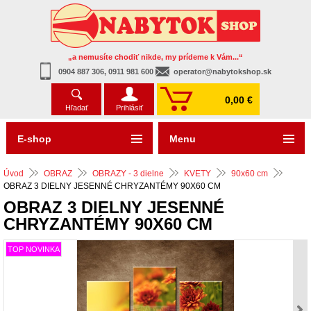
„a nemusíte chodiť nikde, my prídeme k Vám...“
0904 887 306, 0911 981 600
operator@nabytokshop.sk
0,00 €
Hľadať
Prihlásiť
E-shop
Menu
Úvod
OBRAZ
OBRAZY - 3 dielne
KVETY
90x60 cm
OBRAZ 3 DIELNY JESENNÉ CHRYZANTÉMY 90X60 CM
OBRAZ 3 DIELNY JESENNÉ
CHRYZANTÉMY 90X60 CM
TOP NOVINKA