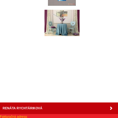
nabytok, nábytok, predaj nabytku, predaj nábytku, internetový nábytok, dom nábytku, dom
nabytku, kuchynká linka, linka, kuchyna, obývacia izba, pohovka, pohovky, posteľ, postel,
váľanda, valanda, valenda, skrinka, skriňa, skrina, sedacia súprava, sedcie súpravy, matrac,
matrace, vakuove matrace, molitan, stolička, stolicka, stoly, stôl, jedálensky komplet, spálňa,
spalna, sektorovy nabytok, konferenčný stolík, stolík, rohová lavica, študentský nábytok, písací
stolík, rozkladacie kreslo, rozkladacia pohovka, chodbový nábytok, predsienový nábytok,
komody , komoda, akcie, akciový nábytok, obývacia stena, obývacie steny, rošty, vankúše,
prikrývky, komplet, komplety, intrenetový obchod, internetový dom nábytku, internetové
centrum nábytku, nábytok pre náročných, nábytok shop, shop nábytok, shop nabytok
RENÁTA RYCHTÁRIKOVÁ
Fakturačná adresa: