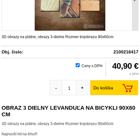
3D obrazy na plátne, obrazy 3-dielne Rozmer trojobrazu 90x60cm
Obj. čislo:
2100216417
40,90 €
Ceny s DPH
s DPH
Do košíka
-
+
OBRAZ 3 DIELNY LEVANDUĽA NA BICYKLI 90X60
CM
3D obrazy na plátne, obrazy 3-dielne Rozmer trojobrazu 90x60cm
Najnovší hit na trhu!!!