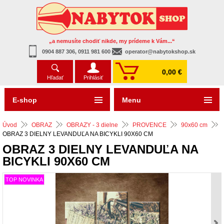
„a nemusíte chodiť nikde, my prídeme k Vám...“
0904 887 306, 0911 981 600
operator@nabytokshop.sk
0,00 €
Hľadať
Prihlásiť
E-shop
Menu
Úvod
OBRAZ
OBRAZY - 3 dielne
PROVENCE
90x60 cm
OBRAZ 3 DIELNY LEVANDUĽA NA BICYKLI 90X60 CM
OBRAZ 3 DIELNY LEVANDUĽA NA
BICYKLI 90X60 CM
TOP NOVINKA