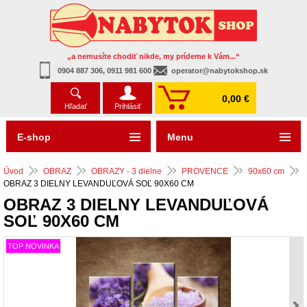
„a nemusíte chodiť nikde, my prídeme k Vám...“
0904 887 306, 0911 981 600
operator@nabytokshop.sk
0,00 €
Hľadať
Prihlásiť
E-shop
Menu
Úvod
OBRAZ
OBRAZY - 3 dielne
PROVENCE
90x60 cm
OBRAZ 3 DIELNY LEVANDUĽOVÁ SOĽ 90X60 CM
OBRAZ 3 DIELNY LEVANDUĽOVÁ
SOĽ 90X60 CM
TOP NOVINKA