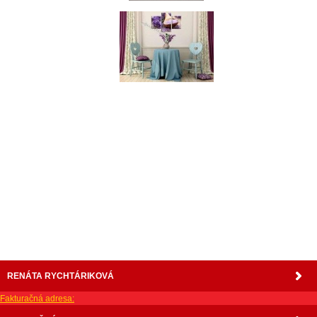
nabytok, nábytok, predaj nabytku, predaj nábytku, internetový nábytok, dom nábytku, dom
nabytku, kuchynká linka, linka, kuchyna, obývacia izba, pohovka, pohovky, posteľ, postel,
váľanda, valanda, valenda, skrinka, skriňa, skrina, sedacia súprava, sedcie súpravy, matrac,
matrace, vakuove matrace, molitan, stolička, stolicka, stoly, stôl, jedálensky komplet, spálňa,
spalna, sektorovy nabytok, konferenčný stolík, stolík, rohová lavica, študentský nábytok, písací
stolík, rozkladacie kreslo, rozkladacia pohovka, chodbový nábytok, predsienový nábytok,
komody , komoda, akcie, akciový nábytok, obývacia stena, obývacie steny, rošty, vankúše,
prikrývky, komplet, komplety, intrenetový obchod, internetový dom nábytku, internetové
centrum nábytku, nábytok pre náročných, nábytok shop, shop nábytok, shop nabytok
RENÁTA RYCHTÁRIKOVÁ
Fakturačná adresa: