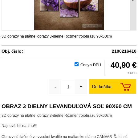
3D obrazy na plátne, obrazy 3-dielne Rozmer trojobrazu 90x60cm
Obj. čislo:
2100216410
40,90 €
Ceny s DPH
s DPH
Do košíka
-
+
OBRAZ 3 DIELNY LEVANDUĽOVÁ SOĽ 90X60 CM
3D obrazy na plátne, obrazy 3-dielne Rozmer trojobrazu 90x60cm
Najnovší hit na trhu!!!
Obrazy sú tlačené vo vysokej kvalite na maliarske plátno CANVAS. Ďalej sú