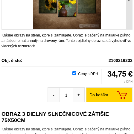
Krásne obrazy na stenu, ktoré si zamilujete. Obraz je tlačený na maliarke plátno
a následne natiahnutý na drevený rám. Tento trojdielny obraz sa dá vyhotoviť vo
viacerých rozmeroch.
Obj. čislo:
2100216232
34,75 €
Ceny s DPH
s DPH
Do košíka
-
+
OBRAZ 3 DIELNY SLNEČNICOVÉ ZÁTIŠIE
75X50CM
Krásne obrazy na stenu, ktoré si zamilujete. Obraz je tlačený na maliarke plátno