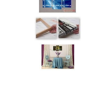
nabytok, nábytok, predaj nabytku, predaj nábytku, internetový nábytok, dom nábytku, dom
nabytku, kuchynká linka, linka, kuchyna, obývacia izba, pohovka, pohovky, posteľ, postel,
váľanda, valanda, valenda, skrinka, skriňa, skrina, sedacia súprava, sedcie súpravy, matrac,
matrace, vakuove matrace, molitan, stolička, stolicka, stoly, stôl, jedálensky komplet, spálňa,
spalna, sektorovy nabytok, konferenčný stolík, stolík, rohová lavica, študentský nábytok, písací
stolík, rozkladacie kreslo, rozkladacia pohovka, chodbový nábytok, predsienový nábytok,