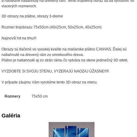
a následne natiahnutý na drevený rám. Tento trojdielny obraz sa dá vyhotoviť vo
viacerých rozmeroch.
3D obrazy na plátne, obrazy 3-dielne
Rozmer trojobrazu 75x50cm (40x25cm, 50x25cm, 40x25cm)
Najnovší hit na trhu!!!
Obrazy sú tlačené vo vysokej kvalite na maliarske plátno CANVAS. Ďalej sú
natiahnuté na drevený rám zo smrekového dreva.
Plátno je natiahnuté aj zo strán rámu čo vytvára na stene jedinečný 3D efekt.
VYZDOBTE SI SVOJU STENU, VYZERAJÚ NAOZAJ ÚŽASNE!!!!!
V prípade záujmu Vám vyrobíme tento 3D obraz na mieru.
Rozmery
75x50 cm
Galéria