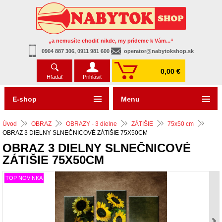
„a nemusíte chodiť nikde, my prídeme k Vám...“
0904 887 306, 0911 981 600
operator@nabytokshop.sk
0,00 €
Hľadať
Prihlásiť
E-shop
Menu
Úvod
OBRAZ
OBRAZY - 3 dielne
ZÁTIŠIE
75x50 cm
OBRAZ 3 DIELNY SLNEČNICOVÉ ZÁTIŠIE 75X50CM
OBRAZ 3 DIELNY SLNEČNICOVÉ
ZÁTIŠIE 75X50CM
TOP NOVINKA