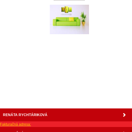
nabytok, nábytok, predaj nabytku, predaj nábytku, internetový nábytok, dom nábytku, dom
nabytku, kuchynká linka, linka, kuchyna, obývacia izba, pohovka, pohovky, posteľ, postel,
váľanda, valanda, valenda, skrinka, skriňa, skrina, sedacia súprava, sedcie súpravy, matrac,
matrace, vakuove matrace, molitan, stolička, stolicka, stoly, stôl, jedálensky komplet, spálňa,
spalna, sektorovy nabytok, konferenčný stolík, stolík, rohová lavica, študentský nábytok, písací
stolík, rozkladacie kreslo, rozkladacia pohovka, chodbový nábytok, predsienový nábytok,
komody , komoda, akcie, akciový nábytok, obývacia stena, obývacie steny, rošty, vankúše,
prikrývky, komplet, komplety, intrenetový obchod, internetový dom nábytku, internetové
centrum nábytku, nábytok pre náročných, nábytok shop, shop nábytok, shop nabytok
RENÁTA RYCHTÁRIKOVÁ
Fakturačná adresa: