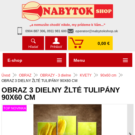
„a nemusíte chodiť nikde, my prídeme k Vám...“
0904 887 306, 0911 981 600
operator@nabytokshop.sk
0,00 €
Hľadať
Prihlásiť
E-shop
Menu
Úvod
OBRAZ
OBRAZY - 3 dielne
KVETY
90x60 cm
OBRAZ 3 DIELNY ŽLTÉ TULIPÁNY 90X60 CM
OBRAZ 3 DIELNY ŽLTÉ TULIPÁNY
90X60 CM
TOP NOVINKA