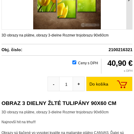
3D obrazy na plátne, obrazy 3-dielne Rozmer trojobrazu 90x60cm
Obj. čislo:
2100216321
40,90 €
Ceny s DPH
s DPH
Do košíka
-
+
OBRAZ 3 DIELNY ŽLTÉ TULIPÁNY 90X60 CM
3D obrazy na plátne, obrazy 3-dielne Rozmer trojobrazu 90x60cm
Najnovší hit na trhu!!!
Obrazy sú tlačené vo vysokej kvalite na maliarske plátno CANVAS. Ďalej sú