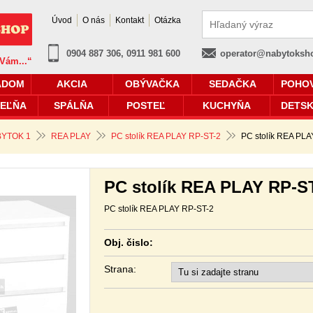
Úvod
O nás
Kontakt
Otázka
0904 887 306, 0911 981 600
operator@nabytoksh
 Vám...“
ADOM
AKCIA
OBÝVAČKA
SEDAČKA
POHO
EĽŇA
SPÁLŇA
POSTEĽ
KUCHYŇA
DETSK
YTOK 1
REA PLAY
PC stolík REA PLAY RP-ST-2
PC stolík REA PLA
PC stolík REA PLAY RP-S
PC stolík REA PLAY RP-ST-2
Obj. čislo:
Strana: