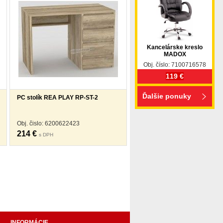
Kancelárske kreslo
MADOX
Obj. číslo: 7100716578
119 €
Ďalšie ponuky
PC stolík REA PLAY RP-ST-2
Obj. čislo: 6200622423
214 €
s DPH
pohovka, pohovky, posteľ, postel, váľanda, valanda,
 komplet, spálňa, spalna, sektorovy nabytok, konferenčný
ody , komoda, akcie, akciový nábytok, obývacia stena,
e náročných, nábytok shop, shop nábytok, shop nabytok
INFORMÁCIE