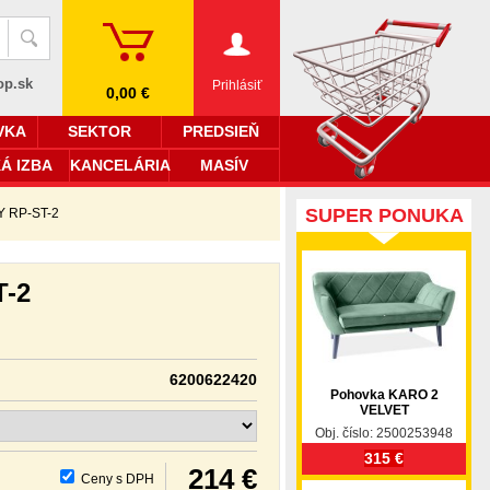
op.sk
Prihlásiť
0,00 €
VKA
SEKTOR
PREDSIEŇ
Á IZBA
KANCELÁRIA
MASÍV
SUPER PONUKA
Y RP-ST-2
T-2
6200622420
Pohovka KARO 2
VELVET
Obj. číslo: 2500253948
315 €
214 €
Ceny s DPH