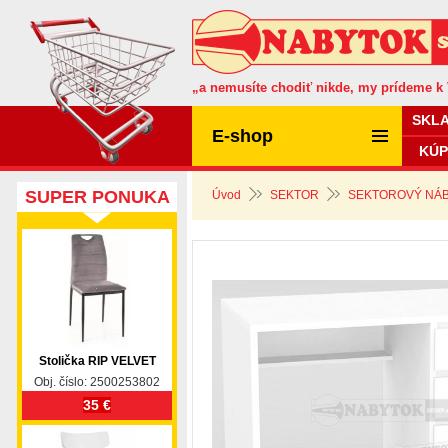
„a nemusíte chodiť nikde, my prídeme k
SKL
E-shop
KÚP
SUPER PONUKA
Úvod
SEKTOR
SEKTOROVÝ NÁB
Stolička RIP VELVET
Obj. číslo: 2500253802
35 €