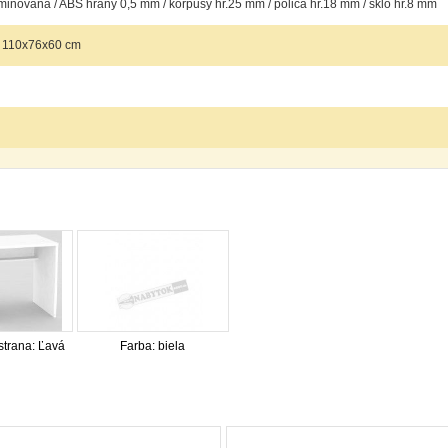
inovaná / ABS hrany 0,5 mm / korpusy hr.25 mm / polica hr.18 mm / sklo hr.8 mm
 110x76x60 cm
 strana: Ľavá
Farba: biela