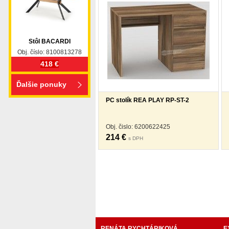
Stôl BACARDI
Obj. číslo: 8100813278
418 €
Ďalšie ponuky
PC stolík REA PLAY RP-ST-2
Obj. čislo: 6200622425
214 €
s DPH
nabytok, nábytok, predaj nabytku, predaj nábytku, 
valenda, skrinka, skriňa, skrina, sedacia súprava, sedc
stolík, stolík, rohová lavica, študentský nábytok, p
obývacie steny, rošty, vankúše, prikrývky, komplet, 
RENÁTA RYCHTÁRIKOVÁ
E