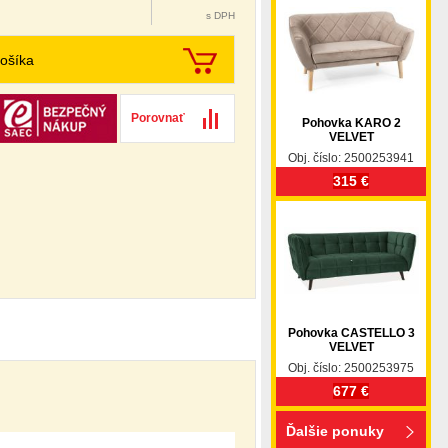
s DPH
ošíka
Porovnať
Pohovka KARO 2
VELVET
Obj. číslo: 2500253941
315 €
Pohovka CASTELLO 3
VELVET
Obj. číslo: 2500253975
677 €
Ďalšie ponuky