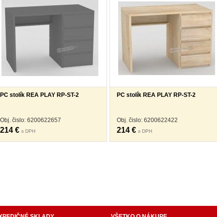
PC stolík REA PLAY RP-ST-2
PC stolík REA PLAY RP-ST-2
Obj. čislo: 6200622657
Obj. čislo: 6200622422
214 €
214 €
s DPH
s DPH
internetový nábytok, dom nábytku, dom nabytku, kuchynká linka, linka, kuchyna, obývacia izba, 
ie súpravy, matrac, matrace, vakuove matrace, molitan, stolička, stolicka, stoly, stôl, jedálensky
ísací stolík, rozkladacie kreslo, rozkladacia pohovka, chodbový nábytok, predsienový nábytok, kom
komplety, intrenetový obchod, internetový dom nábytku, internetové centrum nábytku, nábytok pr
XPEDIČNÉ SKLADY
VŠETKO O NÁKUPE