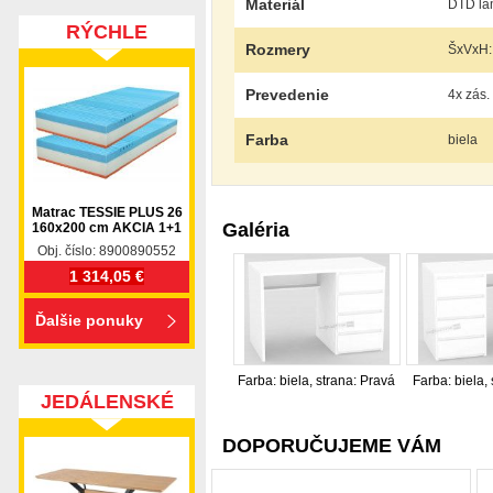
Materiál
DTD lam
RÝCHLE
Rozmery
ŠxVxH:
DODANIE
Prevedenie
4x zás.
Farba
biela
Matrac TESSIE PLUS 26
Galéria
160x200 cm AKCIA 1+1
Obj. číslo: 8900890552
1 314,05 €
Ďalšie ponuky
Farba: biela, strana: Pravá
Farba: biela,
JEDÁLENSKÉ
SETY
DOPORUČUJEME VÁM