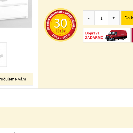
Do k
-
+
ručujeme vám