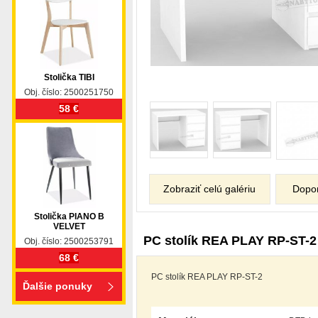
Stolička TIBI
Obj. číslo: 2500251750
58 €
Zobraziť celú galériu
Dopo
Stolička PIANO B
VELVET
PC stolík REA PLAY RP-ST-2
Obj. číslo: 2500253791
68 €
PC stolík REA PLAY RP-ST-2
Ďalšie ponuky