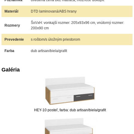
Poznámka
uvedená cena bez matraca, možnosť dokúpiť
Materiál
DTD laminovaná/ABS hrany
ŠxVxH: vonkajší rozmer: 205x93x96 cm, vnútorný rozmer:
Rozmery
200x90 cm
Prevedenie
s roštom/s úložným priestorom
Farba
dub artisan/biela/grafit
Galéria
HEY-10 posteľ, farba: dub artisan/biela/grafit