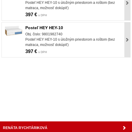
Posteľ HEY HEY-10 s úložným priestorom a roštom (bez
matraca, možnosť dokúpiť)
397 €
s DPH
Posteľ HEY HEY-10
Obj. čislo: 9801982740
Posteľ HEY HEY-10 s úložným priestorom a roštom (bez
matraca, možnosť dokúpiť)
397 €
s DPH
nabytok, nábytok, predaj nabytku, predaj nábytku, internetový nábytok, dom nábytku, dom
nabytku, kuchynká linka, linka, kuchyna, obývacia izba, pohovka, pohovky, posteľ, postel,
váľanda, valanda, valenda, skrinka, skriňa, skrina, sedacia súprava, sedcie súpravy, matrac,
matrace, vakuove matrace, molitan, stolička, stolicka, stoly, stôl, jedálensky komplet, spálňa,
spalna, sektorovy nabytok, konferenčný stolík, stolík, rohová lavica, študentský nábytok, písací
stolík, rozkladacie kreslo, rozkladacia pohovka, chodbový nábytok, predsienový nábytok,
komody , komoda, akcie, akciový nábytok, obývacia stena, obývacie steny, rošty, vankúše,
prikrývky, komplet, komplety, intrenetový obchod, internetový dom nábytku, internetové
centrum nábytku, nábytok pre náročných, nábytok shop, shop nábytok, shop nabytok
RENÁTA RYCHTÁRIKOVÁ