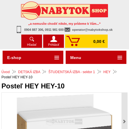
„a nemusíte chodiť nikde, my prídeme k Vám...“
0904 887 306, 0911 981 600
operator@nabytokshop.sk
0,00 €
Hľadať
Prihlásiť
E-shop
Menu
Úvod
DETSKÁ IZBA
ŠTUDENTSKÁ IZBA - sektor 1
HEY
Posteľ HEY HEY-10
Posteľ HEY HEY-10