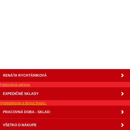
nabytok, nábytok, predaj nabytku, predaj nábytku, internetový nábytok, dom nábytku, dom
nabytku, kuchynká linka, linka, kuchyna, obývacia izba, pohovka, pohovky, posteľ, postel,
váľanda, valanda, valenda, skrinka, skriňa, skrina, sedacia súprava, sedcie súpravy, matrac,
matrace, vakuove matrace, molitan, stolička, stolicka, stoly, stôl, jedálensky komplet, spálňa,
spalna, sektorovy nabytok, konferenčný stolík, stolík, rohová lavica, študentský nábytok, písací
stolík, rozkladacie kreslo, rozkladacia pohovka, chodbový nábytok, predsienový nábytok,
komody , komoda, akcie, akciový nábytok, obývacia stena, obývacie steny, rošty, vankúše,
prikrývky, komplet, komplety, intrenetový obchod, internetový dom nábytku, internetové
centrum nábytku, nábytok pre náročných, nábytok shop, shop nábytok, shop nabytok
RENÁTA RYCHTÁRIKOVÁ
Fakturačná adresa:
EXPEDIČNÉ SKLADY
Vyskladnenie a dovoz tovaru:
PRACOVNÁ DOBA - SKLAD:
VŠETKO O NÁKUPE