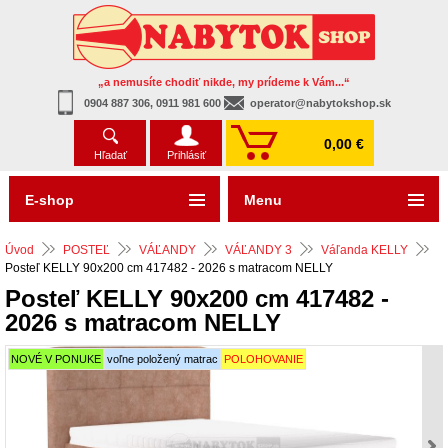
„a nemusíte chodiť nikde, my prídeme k Vám...“
0904 887 306, 0911 981 600
operator@nabytokshop.sk
0,00 €
Hľadať
Prihlásiť
E-shop
Menu
Úvod
POSTEĽ
VÁĽANDY
VÁĽANDY 3
Váľanda KELLY
Posteľ KELLY 90x200 cm 417482 - 2026 s matracom NELLY
Posteľ KELLY 90x200 cm 417482 -
2026 s matracom NELLY
NOVÉ V PONUKE
voľne položený matrac
POLOHOVANIE