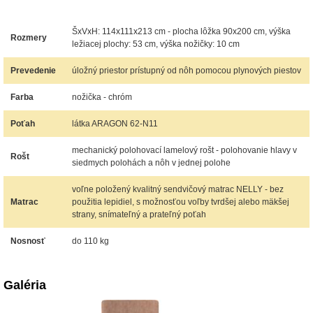
ŠxVxH: 114x111x213 cm - plocha lôžka 90x200 cm, výška
Rozmery
ležiacej plochy: 53 cm, výška nožičky: 10 cm
Prevedenie
úložný priestor prístupný od nôh pomocou plynových piestov
Farba
nožička - chróm
Poťah
látka ARAGON 62-N11
mechanický polohovací lamelový rošt - polohovanie hlavy v
Rošt
siedmych polohách a nôh v jednej polohe
voľne položený kvalitný sendvičový matrac NELLY - bez
Matrac
použitia lepidiel, s možnosťou voľby tvrdšej alebo mäkšej
strany, snímateľný a prateľný poťah
Nosnosť
do 110 kg
Galéria