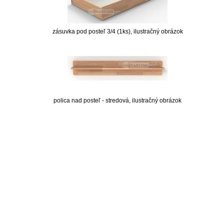
zásuvka pod posteľ 3/4 (1ks), ilustračný obrázok
polica nad posteľ - stredová, ilustračný obrázok
nabytok, nábytok, predaj nabytku, predaj nábytku, internetový nábytok, dom nábytku, dom
nabytku, kuchynká linka, linka, kuchyna, obývacia izba, pohovka, pohovky, posteľ, postel,
váľanda, valanda, valenda, skrinka, skriňa, skrina, sedacia súprava, sedcie súpravy, matrac,
matrace, vakuove matrace, molitan, stolička, stolicka, stoly, stôl, jedálensky komplet, spálňa,
spalna, sektorovy nabytok, konferenčný stolík, stolík, rohová lavica, študentský nábytok, písací
stolík, rozkladacie kreslo, rozkladacia pohovka, chodbový nábytok, predsienový nábytok,
komody , komoda, akcie, akciový nábytok, obývacia stena, obývacie steny, rošty, vankúše,
prikrývky, komplet, komplety, intrenetový obchod, internetový dom nábytku, internetové
centrum nábytku, nábytok pre náročných, nábytok shop, shop nábytok, shop nabytok