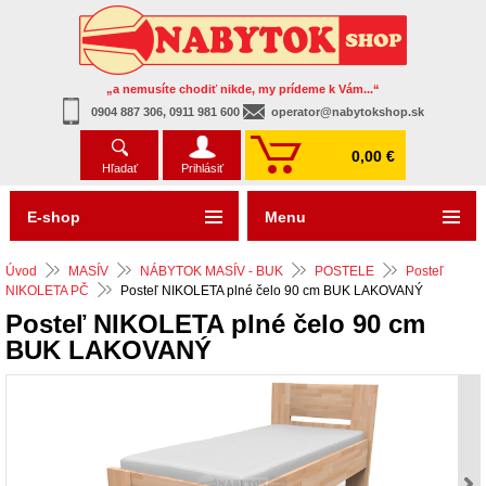
„a nemusíte chodiť nikde, my prídeme k Vám...“
0904 887 306, 0911 981 600
operator@nabytokshop.sk
0,00 €
Hľadať
Prihlásiť
E-shop
Menu
Úvod
MASÍV
NÁBYTOK MASÍV - BUK
POSTELE
Posteľ
NIKOLETA PČ
Posteľ NIKOLETA plné čelo 90 cm BUK LAKOVANÝ
Posteľ NIKOLETA plné čelo 90 cm
BUK LAKOVANÝ