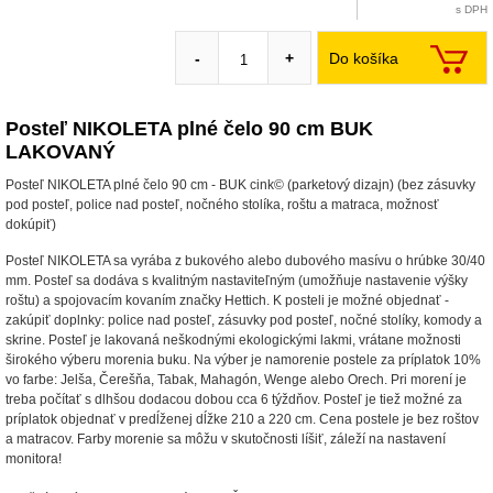
s DPH
Do košíka
-
+
Posteľ NIKOLETA plné čelo 90 cm BUK
LAKOVANÝ
Posteľ NIKOLETA plné čelo 90 cm - BUK cink© (parketový dizajn) (bez zásuvky
pod posteľ, police nad posteľ, nočného stolíka, roštu a matraca, možnosť
dokúpiť)
Posteľ NIKOLETA sa vyrába z bukového alebo dubového masívu o hrúbke 30/40
mm. Posteľ sa dodáva s kvalitným nastaviteľným (umožňuje nastavenie výšky
roštu) a spojovacím kovaním značky Hettich. K posteli je možné objednať -
zakúpiť doplnky: police nad posteľ, zásuvky pod posteľ, nočné stolíky, komody a
skrine. Posteľ je lakovaná neškodnými ekologickými lakmi, vrátane možnosti
širokého výberu morenia buku. Na výber je namorenie postele za príplatok 10%
vo farbe: Jelša, Čerešňa, Tabak, Mahagón, Wenge alebo Orech. Pri morení je
treba počítať s dlhšou dodacou dobou cca 6 týždňov. Posteľ je tiež možné za
príplatok objednať v predĺženej dĺžke 210 a 220 cm. Cena postele je bez roštov
a matracov. Farby morenie sa môžu v skutočnosti líšiť, záleží na nastavení
monitora!