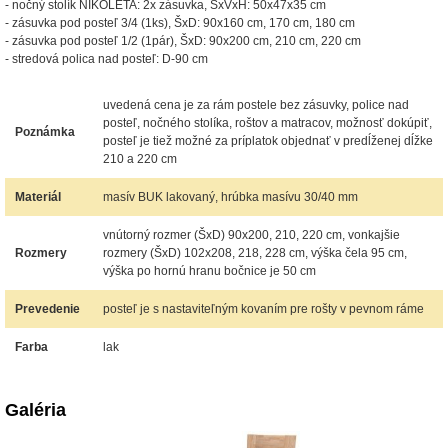
- nočný stolík NIKOLETA: 2x zásuvka, ŠxVxH: 50x47x35 cm
- zásuvka pod posteľ 3/4 (1ks), ŠxD: 90x160 cm, 170 cm, 180 cm
- zásuvka pod posteľ 1/2 (1pár), ŠxD: 90x200 cm, 210 cm, 220 cm
- stredová polica nad posteľ: D-90 cm
uvedená cena je za rám postele bez zásuvky, police nad
posteľ, nočného stolíka, roštov a matracov, možnosť dokúpiť,
Poznámka
posteľ je tiež možné za príplatok objednať v predĺženej dĺžke
210 a 220 cm
Materiál
masív BUK lakovaný, hrúbka masívu 30/40 mm
vnútorný rozmer (ŠxD) 90x200, 210, 220 cm, vonkajšie
Rozmery
rozmery (ŠxD) 102x208, 218, 228 cm, výška čela 95 cm,
výška po hornú hranu bočnice je 50 cm
Prevedenie
posteľ je s nastaviteľným kovaním pre rošty v pevnom ráme
Farba
lak
Galéria