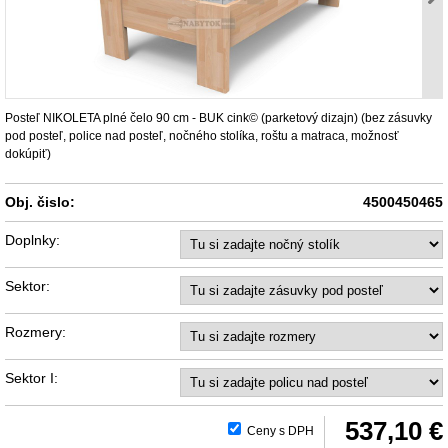
Posteľ NIKOLETA plné čelo 90 cm - BUK cink© (parketový dizajn) (bez zásuvky
pod posteľ, police nad posteľ, nočného stolíka, roštu a matraca, možnosť
dokúpiť)
Obj. čislo:
4500450465
Doplnky:
Sektor:
Rozmery:
Sektor I:
537,10 €
Ceny s DPH