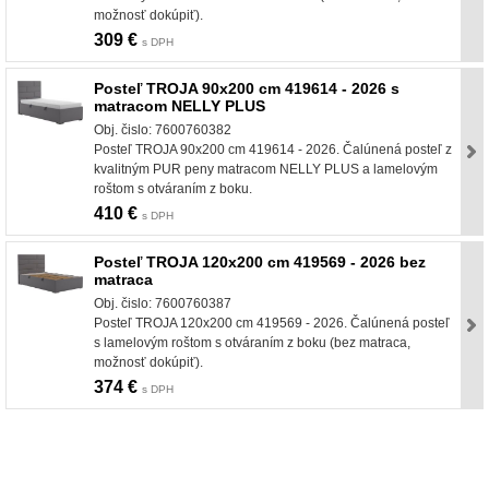
možnosť dokúpiť).
309 €
s DPH
Posteľ TROJA 90x200 cm 419614 - 2026 s
matracom NELLY PLUS
Obj. čislo: 7600760382
Posteľ TROJA 90x200 cm 419614 - 2026. Čalúnená posteľ z
kvalitným PUR peny matracom NELLY PLUS a lamelovým
roštom s otváraním z boku.
410 €
s DPH
Posteľ TROJA 120x200 cm 419569 - 2026 bez
matraca
Obj. čislo: 7600760387
Posteľ TROJA 120x200 cm 419569 - 2026. Čalúnená posteľ
s lamelovým roštom s otváraním z boku (bez matraca,
možnosť dokúpiť).
374 €
s DPH
nabytok, nábytok, predaj nabytku, predaj nábytku, internetový nábytok, dom nábytku, dom
nabytku, kuchynká linka, linka, kuchyna, obývacia izba, pohovka, pohovky, posteľ, postel,
váľanda, valanda, valenda, skrinka, skriňa, skrina, sedacia súprava, sedcie súpravy, matrac,