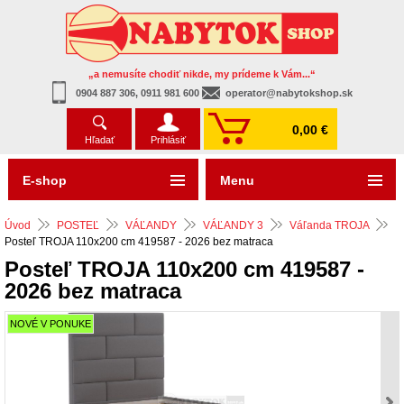
„a nemusíte chodiť nikde, my prídeme k Vám...“
0904 887 306, 0911 981 600
operator@nabytokshop.sk
0,00 €
Hľadať
Prihlásiť
E-shop
Menu
Úvod
POSTEĽ
VÁĽANDY
VÁĽANDY 3
Váľanda TROJA
Posteľ TROJA 110x200 cm 419587 - 2026 bez matraca
Posteľ TROJA 110x200 cm 419587 -
2026 bez matraca
NOVÉ V PONUKE