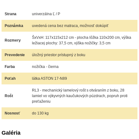
Strana
univerzálna Ľ / P
Poznámka
uvedená cena bez matraca, možnosť dokúpiť
ŠxVxH: 117x115x212 cm - plocha lôžka 110x200 cm, výška
Rozmery
ležiacej plochy: 37,5 cm, výška nožičky: 3,5 cm
Prevedenie
úložný priestor prístupný z boku
Farba
nožička - čierna
Poťah
látka ASTON 17-N89
RL3 - mechanický lamelový rošt s otváraním z boku, 28
Rošt
lamiel vo výkyvných kaučukových púzdrach, popruh proti
preťaženiu
Nosnosť
do 130 kg
Galéria