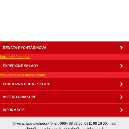
matrace, vakuove matrace, molitan, stolička, stolicka, stoly, stôl, jedálensky komplet, spálňa,
spalna, sektorovy nabytok, konferenčný stolík, stolík, rohová lavica, študentský nábytok, písací
stolík, rozkladacie kreslo, rozkladacia pohovka, chodbový nábytok, predsienový nábytok,
komody , komoda, akcie, akciový nábytok, obývacia stena, obývacie steny, rošty, vankúše,
prikrývky, komplet, komplety, intrenetový obchod, internetový dom nábytku, internetové
centrum nábytku, nábytok pre náročných, nábytok shop, shop nábytok, shop nabytok
RENÁTA RYCHTÁRIKOVÁ
Fakturačná adresa:
EXPEDIČNÉ SKLADY
Vyskladnenie a dovoz tovaru:
PRACOVNÁ DOBA - SKLAD:
VŠETKO O NÁKUPE
INFORMÁCIE
© www.nabytokshop.sk © tel.: 0904 88 73 06, 0911 98 16 00, mail:
shop@nabytokshop.sk
,
operator@nabytokshop.sk