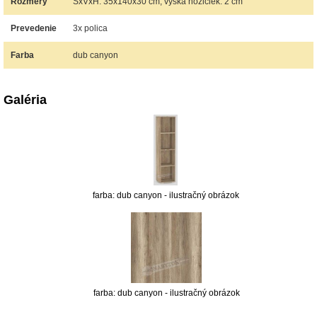
Rozmery
ŠxVxH: 35x140x30 cm, výška nožičiek: 2 cm
Prevedenie
3x polica
Farba
dub canyon
Galéria
farba: dub canyon - ilustračný obrázok
farba: dub canyon - ilustračný obrázok