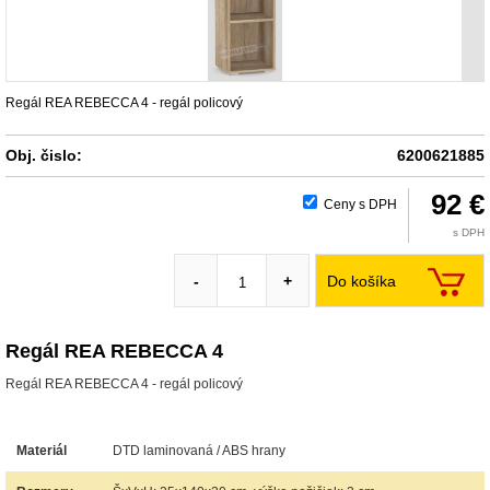
Regál REA REBECCA 4 - regál policový
Obj. čislo:
6200621885
92 €
Ceny s DPH
s DPH
Do košíka
-
+
Regál REA REBECCA 4
Regál REA REBECCA 4 - regál policový
Materiál
DTD laminovaná / ABS hrany