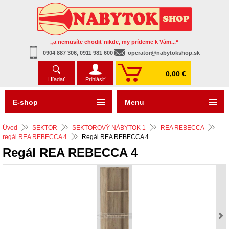
„a nemusíte chodiť nikde, my prídeme k Vám...“
0904 887 306, 0911 981 600
operator@nabytokshop.sk
0,00 €
Hľadať
Prihlásiť
E-shop
Menu
Úvod
SEKTOR
SEKTOROVÝ NÁBYTOK 1
REA REBECCA
regál REA REBECCA 4
Regál REA REBECCA 4
Regál REA REBECCA 4