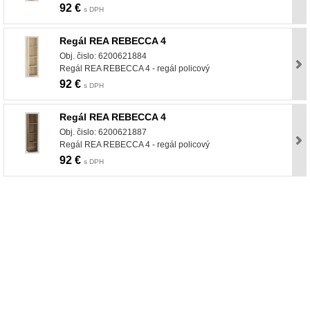
92 €
s DPH
Regál REA REBECCA 4
Obj. čislo: 6200621884
Regál REA REBECCA 4 - regál policový
92 €
s DPH
Regál REA REBECCA 4
Obj. čislo: 6200621887
Regál REA REBECCA 4 - regál policový
92 €
s DPH
nabytok, nábytok, predaj nabytku, predaj nábytku, internetový nábytok, dom nábytku, dom
nabytku, kuchynká linka, linka, kuchyna, obývacia izba, pohovka, pohovky, posteľ, postel,
váľanda, valanda, valenda, skrinka, skriňa, skrina, sedacia súprava, sedcie súpravy, matrac,
matrace, vakuove matrace, molitan, stolička, stolicka, stoly, stôl, jedálensky komplet, spálňa,
spalna, sektorovy nabytok, konferenčný stolík, stolík, rohová lavica, študentský nábytok, písací
stolík, rozkladacie kreslo, rozkladacia pohovka, chodbový nábytok, predsienový nábytok,
komody , komoda, akcie, akciový nábytok, obývacia stena, obývacie steny, rošty, vankúše,
prikrývky, komplet, komplety, intrenetový obchod, internetový dom nábytku, internetové
centrum nábytku, nábytok pre náročných, nábytok shop, shop nábytok, shop nabytok