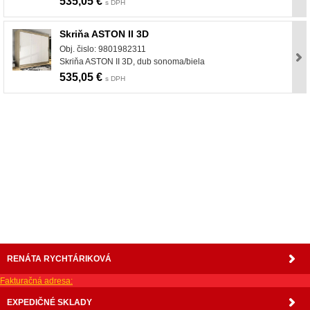
535,05 €
s DPH
Skriňa ASTON II 3D
Obj. čislo: 9801982311
Skriňa ASTON II 3D, dub sonoma/biela
535,05 €
s DPH
nabytok, nábytok, predaj nabytku, predaj nábytku, internetový nábytok, dom nábytku, dom
nabytku, kuchynká linka, linka, kuchyna, obývacia izba, pohovka, pohovky, posteľ, postel,
váľanda, valanda, valenda, skrinka, skriňa, skrina, sedacia súprava, sedcie súpravy, matrac,
matrace, vakuove matrace, molitan, stolička, stolicka, stoly, stôl, jedálensky komplet, spálňa,
spalna, sektorovy nabytok, konferenčný stolík, stolík, rohová lavica, študentský nábytok, písací
stolík, rozkladacie kreslo, rozkladacia pohovka, chodbový nábytok, predsienový nábytok,
komody , komoda, akcie, akciový nábytok, obývacia stena, obývacie steny, rošty, vankúše,
prikrývky, komplet, komplety, intrenetový obchod, internetový dom nábytku, internetové
centrum nábytku, nábytok pre náročných, nábytok shop, shop nábytok, shop nabytok
RENÁTA RYCHTÁRIKOVÁ
Fakturačná adresa:
EXPEDIČNÉ SKLADY