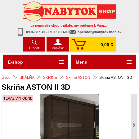
„a nemusíte chodiť nikde, my prídeme k Vám...“
0904 887 306, 0911 981 600
operator@nabytokshop.sk
0,00 €
Hľadať
Prihlásiť
E-shop
Menu
Úvod
SPÁLŇA
SKRINE
Skrine ASTON
Skriňa ASTON II 3D
Skriňa ASTON II 3D
TERAZ VÝHODNE