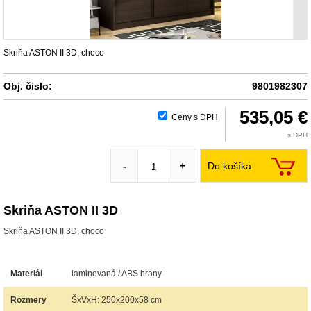
Skriňa ASTON II 3D, choco
Obj. čislo:
9801982307
535,05 €
Ceny s DPH
s DPH
Do košíka
-
+
Skriňa ASTON II 3D
Skriňa ASTON II 3D, choco
Materiál
laminovaná / ABS hrany
Rozmery
ŠxVxH: 250x200x58 cm