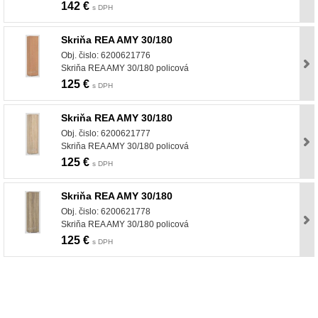
142 €
s DPH
Skriňa REA AMY 30/180
Obj. čislo: 6200621776
Skriňa REA AMY 30/180 policová
125 €
s DPH
Skriňa REA AMY 30/180
Obj. čislo: 6200621777
Skriňa REA AMY 30/180 policová
125 €
s DPH
Skriňa REA AMY 30/180
Obj. čislo: 6200621778
Skriňa REA AMY 30/180 policová
125 €
s DPH
nabytok, nábytok, predaj nabytku, predaj nábytku, internetový nábytok, dom nábytku, dom
nabytku, kuchynká linka, linka, kuchyna, obývacia izba, pohovka, pohovky, posteľ, postel,
váľanda, valanda, valenda, skrinka, skriňa, skrina, sedacia súprava, sedcie súpravy, matrac,
matrace, vakuove matrace, molitan, stolička, stolicka, stoly, stôl, jedálensky komplet, spálňa,