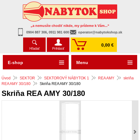
„a nemusíte chodiť nikde, my prídeme k Vám...“
0904 887 306, 0911 981 600
operator@nabytokshop.sk
0,00 €
Hľadať
Prihlásiť
E-shop
Menu
Úvod
SEKTOR
SEKTOROVÝ NÁBYTOK 1
REA AMY
skriňa
REA AMY 30/180
Skriňa REA AMY 30/180
Skriňa REA AMY 30/180