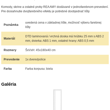
Komody, skrine a ostatné prvky REA AMY dodávané v jednofarebnom prevedení.
Pre dosiahnutie dvojfarebného efektu je potrebné doobjednať lišty
uvedená cena v základnej lište, možnosť výberu farebnej
Poznámka
lišty
DTD laminovaná / vrchná doska má hrúbku 25 mm s ABS 2
Materiál
mm, dvierka: ABS 1 mm, ostatné hrany: ABS 0,5 mm
Rozmery
ŠxVxH: 45x180x40 cm
Prevedenie
1x dvere/police
Farba
Farba korpusu: biela
Galéria