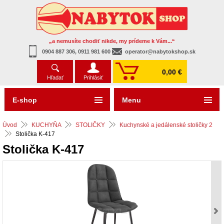
„a nemusíte chodiť nikde, my prídeme k Vám...“
0904 887 306, 0911 981 600
operator@nabytokshop.sk
0,00 €
Hľadať
Prihlásiť
E-shop
Menu
Úvod
KUCHYŇA
STOLIČKY
Kuchynské a jedálenské stoličky 2
Stolička K-417
Stolička K-417