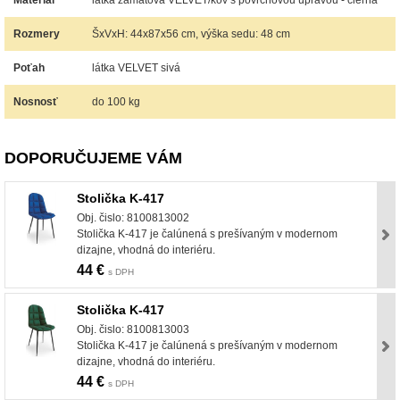
Materiál
látka zamatová VELVET/kov s povrchovou úpravou - čierna
Rozmery
ŠxVxH: 44x87x56 cm, výška sedu: 48 cm
Poťah
látka VELVET sivá
Nosnosť
do 100 kg
DOPORUČUJEME VÁM
Stolička K-417
Obj. čislo: 8100813002
Stolička K-417 je čalúnená s prešívaným v modernom
dizajne, vhodná do interiéru.
44 €
s DPH
Stolička K-417
Obj. čislo: 8100813003
Stolička K-417 je čalúnená s prešívaným v modernom
dizajne, vhodná do interiéru.
44 €
s DPH