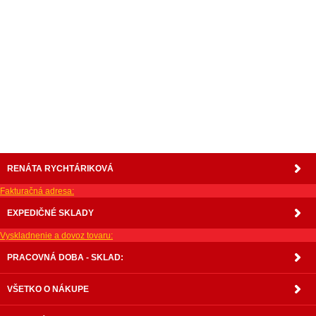
nabytok, nábytok, predaj nabytku, predaj nábytku, internetový nábytok, dom nábytku, dom
nabytku, kuchynká linka, linka, kuchyna, obývacia izba, pohovka, pohovky, posteľ, postel,
váľanda, valanda, valenda, skrinka, skriňa, skrina, sedacia súprava, sedcie súpravy, matrac,
matrace, vakuove matrace, molitan, stolička, stolicka, stoly, stôl, jedálensky komplet, spálňa,
spalna, sektorovy nabytok, konferenčný stolík, stolík, rohová lavica, študentský nábytok, písací
stolík, rozkladacie kreslo, rozkladacia pohovka, chodbový nábytok, predsienový nábytok,
komody , komoda, akcie, akciový nábytok, obývacia stena, obývacie steny, rošty, vankúše,
prikrývky, komplet, komplety, intrenetový obchod, internetový dom nábytku, internetové
centrum nábytku, nábytok pre náročných, nábytok shop, shop nábytok, shop nabytok
RENÁTA RYCHTÁRIKOVÁ
Fakturačná adresa:
EXPEDIČNÉ SKLADY
Vyskladnenie a dovoz tovaru:
PRACOVNÁ DOBA - SKLAD:
VŠETKO O NÁKUPE