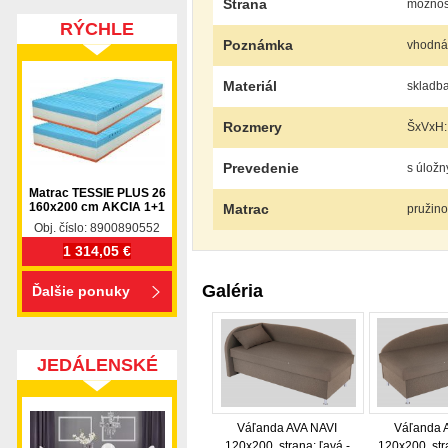
Strana
možnosť
RÝCHLE
Poznámka
vhodná
DODANIE
Materiál
skladba
Rozmery
ŠxVxH: 
Prevedenie
s úložn
Matrac TESSIE PLUS 26
160x200 cm AKCIA 1+1
Matrac
pružino
Obj. číslo: 8900890552
1 314,05 €
Galéria
Ďalšie ponuky
JEDÁLENSKÉ
SETY
Váľanda AVA NAVI
Váľanda 
120x200, strana: ľavá -
120x200, str