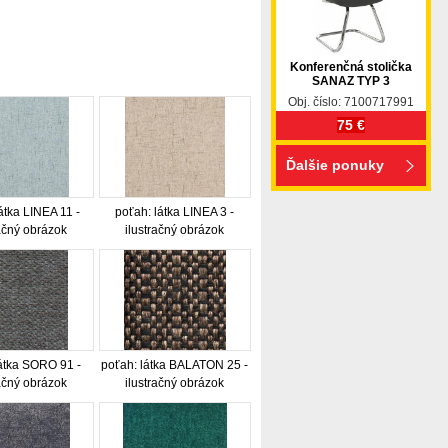
Konferenčná stolička
SANAZ TYP 3
Obj. číslo: 7100717991
75 €
Ďalšie ponuky
átka LINEA 11 -
poťah: látka LINEA 3 -
račný obrázok
ilustračný obrázok
látka SORO 91 -
poťah: látka BALATON 25 -
račný obrázok
ilustračný obrázok