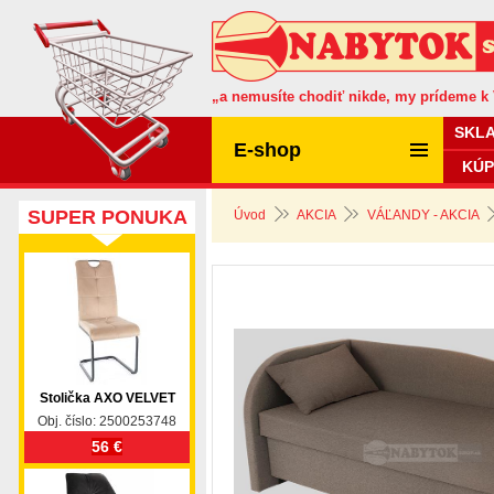
„a nemusíte chodiť nikde, my prídeme k
SKL
E-shop
KÚP
SUPER PONUKA
Úvod
AKCIA
VÁĽANDY - AKCIA
Stolička AXO VELVET
Obj. číslo: 2500253748
56 €