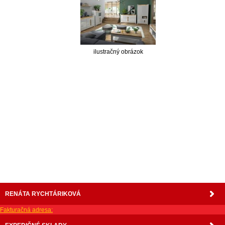
ilustračný obrázok
nabytok, nábytok, predaj nabytku, predaj nábytku, internetový nábytok, dom nábytku, dom
nabytku, kuchynká linka, linka, kuchyna, obývacia izba, pohovka, pohovky, posteľ, postel,
váľanda, valanda, valenda, skrinka, skriňa, skrina, sedacia súprava, sedcie súpravy, matrac,
matrace, vakuove matrace, molitan, stolička, stolicka, stoly, stôl, jedálensky komplet, spálňa,
spalna, sektorovy nabytok, konferenčný stolík, stolík, rohová lavica, študentský nábytok, písací
stolík, rozkladacie kreslo, rozkladacia pohovka, chodbový nábytok, predsienový nábytok,
komody , komoda, akcie, akciový nábytok, obývacia stena, obývacie steny, rošty, vankúše,
prikrývky, komplet, komplety, intrenetový obchod, internetový dom nábytku, internetové
centrum nábytku, nábytok pre náročných, nábytok shop, shop nábytok, shop nabytok
RENÁTA RYCHTÁRIKOVÁ
Fakturačná adresa: