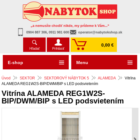
„a nemusíte chodiť nikde, my prídeme k Vám...“
0904 887 306, 0911 981 600
operator@nabytokshop.sk
0,00 €
Hľadať
Prihlásiť
E-shop
Menu
Úvod
SEKTOR
SEKTOROVÝ NÁBYTOK 5
ALAMEDA
Vitrína
ALAMEDA REG1W2S-BIP/DWM/BIP s LED podsvietením
Vitrína ALAMEDA REG1W2S-
BIP/DWM/BIP s LED podsvietením