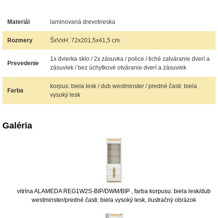
Materiál
laminovaná drevotrieska
Rozmery
ŠxVxH: 72x201,5x41,5 cm
1x dvierka sklo / 2x zásuvka / police / tiché zatváranie dverí a
Prevedenie
zásuviek / bez úchytkové otváranie dverí a zásuviek
korpus: biela lesk / dub westminster / predné časti: biela
Farba
vysoký lesk
Galéria
vitrína ALAMEDA REG1W2S-BIP/DWM/BIP , farba korpusu: biela lesk/dub
westminster/predné časti: biela vysoký lesk, ilustračný obrázok