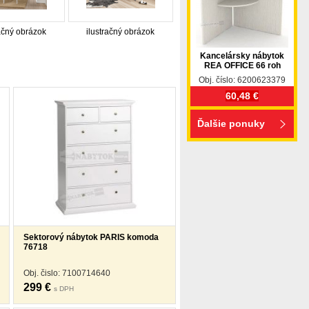
račný obrázok
ilustračný obrázok
Kancelársky nábytok
REA OFFICE 66 roh
Obj. číslo: 6200623379
60,48 €
Ďalšie ponuky
Sektorový nábytok PARIS komoda
76718
Obj. čislo: 7100714640
299 €
s DPH