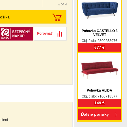
s DPH
ošíka
Pohovka CASTELLO 3
Porovnať
VELVET
Obj. číslo: 2500253976
677 €
Pohovka ALIDA
Obj. číslo: 7100718577
149 €
Ďalšie ponuky
siení.