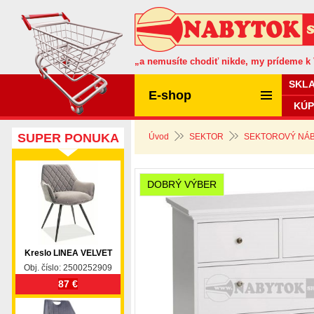
„a nemusíte chodiť nikde, my prídeme k
SKL
E-shop
KÚP
SUPER PONUKA
Úvod
SEKTOR
SEKTOROVÝ NÁB
DOBRÝ VÝBER
Kreslo LINEA VELVET
Obj. číslo: 2500252909
87 €