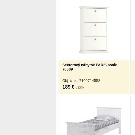
Sektorový nábytok PARIS boník
70309
Obj. čislo: 7100714558
189 €
s DPH