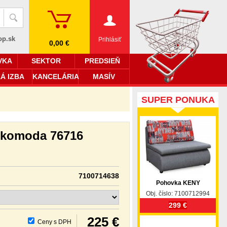
op.sk
Prihlásiť
0,00 €
VKA
SEKTOR
PREDSIEŇ
Á IZBA
KANCELÁRIA
MASÍV
SUPER PONUKA
 komoda 76716
7100714638
Pohovka KENY
Obj. číslo: 7100712994
299 €
225 €
Ceny s DPH