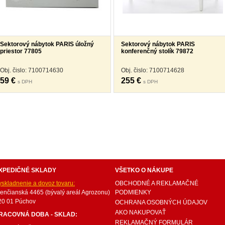
Sektorový nábytok PARIS úložný
Sektorový nábytok PARIS
priestor 77805
konferenčný stolík 79872
Obj. čislo: 7100714630
Obj. čislo: 7100714628
59 €
255 €
s DPH
s DPH
internetový nábytok, dom nábytku, dom nabytku, kuchynká linka, linka, kuchyna, obývacia izba, 
ie súpravy, matrac, matrace, vakuove matrace, molitan, stolička, stolicka, stoly, stôl, jedálensky
ísací stolík, rozkladacie kreslo, rozkladacia pohovka, chodbový nábytok, predsienový nábytok, kom
komplety, intrenetový obchod, internetový dom nábytku, internetové centrum nábytku, nábytok pr
XPEDIČNÉ SKLADY
VŠETKO O NÁKUPE
yskladnenie a dovoz tovaru:
OBCHODNÉ A REKLAMAČNÉ
renčianská 4465 (bývalý areál Agrozonu)
PODMIENKY
20 01 Púchov
OCHRANA OSOBNÝCH ÚDAJOV
AKO NAKUPOVAŤ
RACOVNÁ DOBA - SKLAD:
REKLAMAČNÝ FORMULÁR