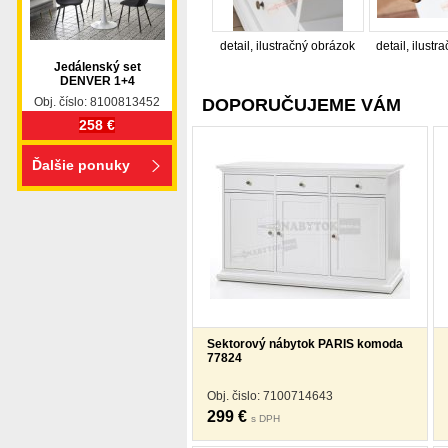
detail, ilustračný obrázok
detail, ilust
Jedálenský set
DENVER 1+4
Obj. číslo: 8100813452
DOPORUČUJEME VÁM
258 €
Ďalšie ponuky
Sektorový nábytok PARIS komoda
77824
Obj. čislo: 7100714643
299 €
s DPH