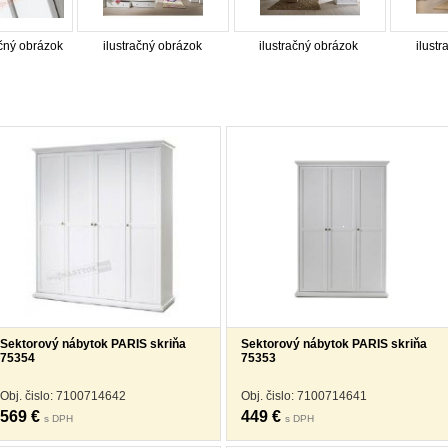
račný obrázok
ilustračný obrázok
ilustračný obrázok
ilust
Sektorový nábytok PARIS skriňa
Sektorový nábytok PARIS skriňa
75354
75353
Obj. čislo: 7100714642
Obj. čislo: 7100714641
569 €
449 €
s DPH
s DPH