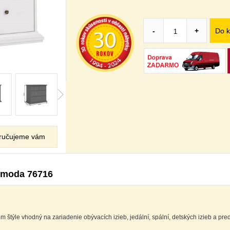
Do k
-
+
ručujeme vám
omoda 76716
štýle vhodný na zariadenie obývacích izieb, jedální, spální, detských izieb a pred