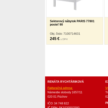
Sektorový nábytok PARIS 77801
posteľ 90
Obj. čislo: 7100714631
245 €
s DPH
nabytok, nábytok, predaj nabytku, predaj nábytku, 
valenda, skrinka, skriňa, skrina, sedacia súprava, sedc
stolík, stolík, rohová lavica, študentský nábytok, p
obývacie steny, rošty, vankúše, prikrývky, komplet, 
RENÁTA RYCHTÁRIKOVÁ
E
Fakturačná adresa:
V
Námestie slobody 1657/11
T
020 01 Púchov
0
P
IČO: 34 748 822
IČ DPH: SK1020502593