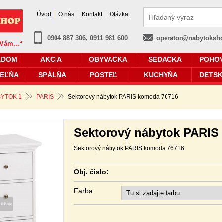
Úvod
O nás
Kontakt
Otázka
0904 887 306, 0911 981 600
operator@nabytoksh
 Vám...“
ADOM
AKCIA
OBÝVAČKA
SEDAČKA
POHO
EĽŇA
SPÁLŇA
POSTEĽ
KUCHYŇA
DETSK
YTOK 1
PARIS
Sektorový nábytok PARIS komoda 76716
Sektorový nábytok PARIS
Sektorový nábytok PARIS komoda 76716
Obj. čislo:
Farba: