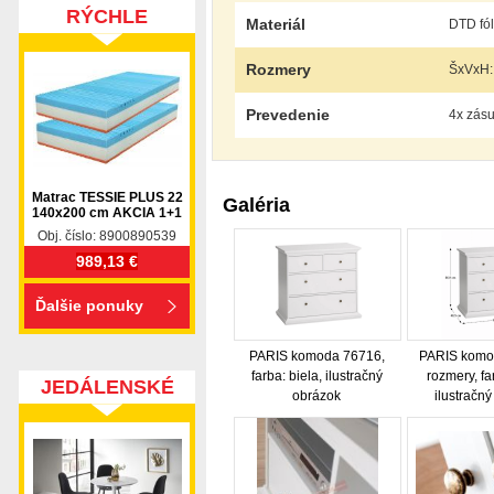
RÝCHLE
Materiál
DTD fól
DODANIE
Rozmery
ŠxVxH:
Prevedenie
4x zás
Matrac TESSIE PLUS 22
Galéria
140x200 cm AKCIA 1+1
Obj. číslo: 8900890539
989,13 €
Ďalšie ponuky
PARIS komoda 76716,
PARIS komo
farba: biela, ilustračný
rozmery, fa
JEDÁLENSKÉ
obrázok
ilustračn
SETY