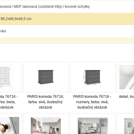
iovaná / MDF lakovaná (ozdobné lišty) / kovové úchytky
 96,2x86,9x48,5 cm
uvka
da 76716 -
PARIS komoda 76716,
PARIS komoda 76716 -
detail, i
rba: biela,
farba: sivá, ilustračný
rozmery, farba: sivá,
ý obrázok
obrázok
ilustračný obrázok