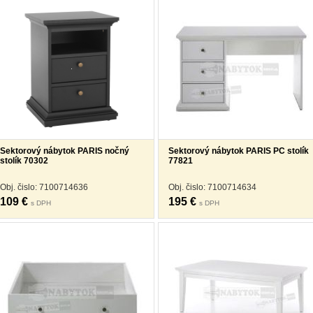
Sektorový nábytok PARIS nočný
Sektorový nábytok PARIS PC stolík
stolík 70302
77821
Obj. čislo: 7100714636
Obj. čislo: 7100714634
109 €
195 €
s DPH
s DPH