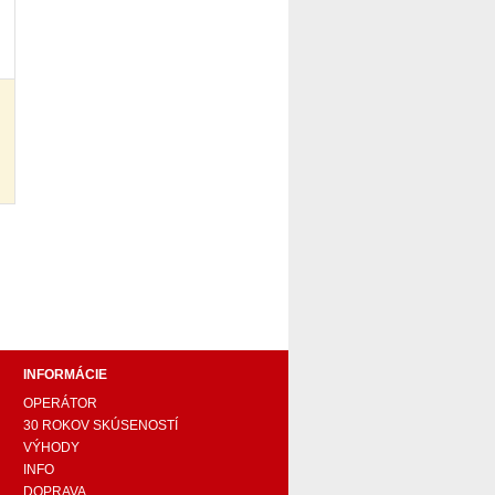
pohovka, pohovky, posteľ, postel, váľanda, valanda,
 komplet, spálňa, spalna, sektorovy nabytok, konferenčný
ody , komoda, akcie, akciový nábytok, obývacia stena,
e náročných, nábytok shop, shop nábytok, shop nabytok
INFORMÁCIE
OPERÁTOR
30 ROKOV SKÚSENOSTÍ
VÝHODY
INFO
DOPRAVA