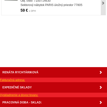
Obj. čislo: 7100714630
Sektorový nábytok PARIS úložný priestor 77805
59 €
s DPH
nabytok, nábytok, predaj nabytku, predaj nábytku, internetový nábytok, dom nábytku, dom
nabytku, kuchynká linka, linka, kuchyna, obývacia izba, pohovka, pohovky, posteľ, postel,
váľanda, valanda, valenda, skrinka, skriňa, skrina, sedacia súprava, sedcie súpravy, matrac,
matrace, vakuove matrace, molitan, stolička, stolicka, stoly, stôl, jedálensky komplet, spálňa,
spalna, sektorovy nabytok, konferenčný stolík, stolík, rohová lavica, študentský nábytok, písací
stolík, rozkladacie kreslo, rozkladacia pohovka, chodbový nábytok, predsienový nábytok,
komody , komoda, akcie, akciový nábytok, obývacia stena, obývacie steny, rošty, vankúše,
prikrývky, komplet, komplety, intrenetový obchod, internetový dom nábytku, internetové
centrum nábytku, nábytok pre náročných, nábytok shop, shop nábytok, shop nabytok
RENÁTA RYCHTÁRIKOVÁ
Fakturačná adresa:
EXPEDIČNÉ SKLADY
Vyskladnenie a dovoz tovaru:
PRACOVNÁ DOBA - SKLAD: