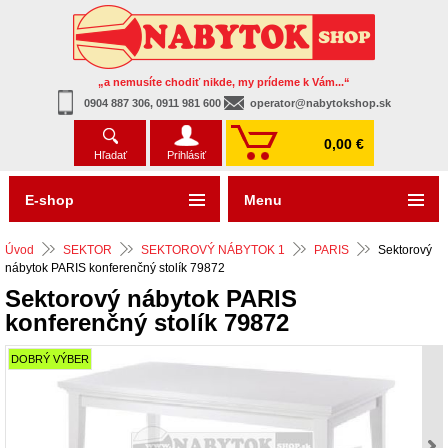
„a nemusíte chodiť nikde, my prídeme k Vám...“
0904 887 306, 0911 981 600
operator@nabytokshop.sk
0,00 €
Hľadať
Prihlásiť
E-shop
Menu
Úvod
SEKTOR
SEKTOROVÝ NÁBYTOK 1
PARIS
Sektorový
nábytok PARIS konferenčný stolík 79872
Sektorový nábytok PARIS
konferenčný stolík 79872
DOBRÝ VÝBER