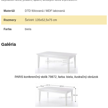
Materiál
DTD fóliovaná / MDF lakovaná
Rozmery
ŠxVxH: 135x52,5x75 cm
Farba
biela
Galéria
PARIS konferenčný stolík 79872, farba: biela, ilustračný obrázok