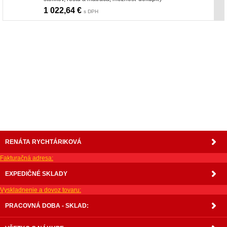
1 022,64 €
s DPH
nabytok, nábytok, predaj nabytku, predaj nábytku, internetový nábytok, dom nábytku, dom
nabytku, kuchynká linka, linka, kuchyna, obývacia izba, pohovka, pohovky, posteľ, postel,
váľanda, valanda, valenda, skrinka, skriňa, skrina, sedacia súprava, sedcie súpravy, matrac,
matrace, vakuove matrace, molitan, stolička, stolicka, stoly, stôl, jedálensky komplet, spálňa,
spalna, sektorovy nabytok, konferenčný stolík, stolík, rohová lavica, študentský nábytok, písací
stolík, rozkladacie kreslo, rozkladacia pohovka, chodbový nábytok, predsienový nábytok,
komody , komoda, akcie, akciový nábytok, obývacia stena, obývacie steny, rošty, vankúše,
prikrývky, komplet, komplety, intrenetový obchod, internetový dom nábytku, internetové
centrum nábytku, nábytok pre náročných, nábytok shop, shop nábytok, shop nabytok
RENÁTA RYCHTÁRIKOVÁ
Fakturačná adresa:
EXPEDIČNÉ SKLADY
Vyskladnenie a dovoz tovaru:
PRACOVNÁ DOBA - SKLAD: