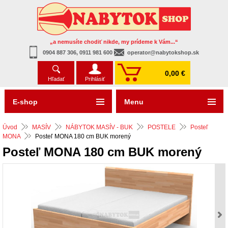
„a nemusíte chodiť nikde, my prídeme k Vám...“
0904 887 306, 0911 981 600
operator@nabytokshop.sk
0,00 €
Hľadať
Prihlásiť
E-shop
Menu
Úvod
MASÍV
NÁBYTOK MASÍV - BUK
POSTELE
Posteľ
MONA
Posteľ MONA 180 cm BUK morený
Posteľ MONA 180 cm BUK morený