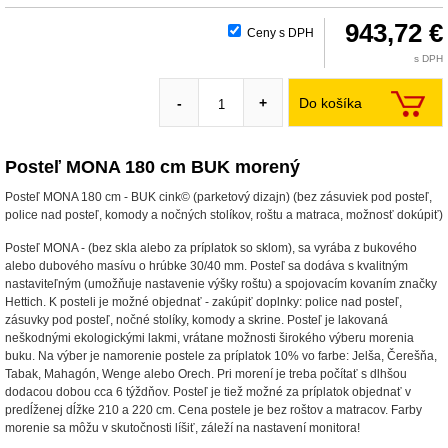
943,72 €
Ceny s DPH
s DPH
Do košíka
-
+
Posteľ MONA 180 cm BUK morený
Posteľ MONA 180 cm - BUK cink© (parketový dizajn) (bez zásuviek pod posteľ,
police nad posteľ, komody a nočných stolíkov, roštu a matraca, možnosť dokúpiť)
Posteľ MONA - (bez skla alebo za príplatok so sklom), sa vyrába z bukového
alebo dubového masívu o hrúbke 30/40 mm. Posteľ sa dodáva s kvalitným
nastaviteľným (umožňuje nastavenie výšky roštu) a spojovacím kovaním značky
Hettich. K posteli je možné objednať - zakúpiť doplnky: police nad posteľ,
zásuvky pod posteľ, nočné stolíky, komody a skrine. Posteľ je lakovaná
neškodnými ekologickými lakmi, vrátane možnosti širokého výberu morenia
buku. Na výber je namorenie postele za príplatok 10% vo farbe: Jelša, Čerešňa,
Tabak, Mahagón, Wenge alebo Orech. Pri morení je treba počítať s dlhšou
dodacou dobou cca 6 týždňov. Posteľ je tiež možné za príplatok objednať v
predĺženej dĺžke 210 a 220 cm. Cena postele je bez roštov a matracov. Farby
morenie sa môžu v skutočnosti líšiť, záleží na nastavení monitora!