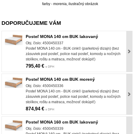
farby - morenia, ilustračný obrázok
DOPORUČUJEME VÁM
Posteľ MONA 140 cm BUK lakovaný
Obj. čislo: 4500450337
Posteľ MONA 140 cm - BUK cink© (parketový dizajn) (bez
zásuviek pod posteľ, police nad posteľ, komody a nočných
stolíkov, roštu a matraca, možnosť dokúpiť)
795,40 €
s DPH
Posteľ MONA 140 cm BUK morený
Obj. čislo: 4500450336
Posteľ MONA 140 cm - BUK cink© (parketový dizajn) (bez
zásuviek pod posteľ, police nad posteľ, komody a nočných
stolíkov, roštu a matraca, možnosť dokúpiť)
874,94 €
s DPH
Posteľ MONA 160 cm BUK lakovaný
Obj. čislo: 4500450339
Posteľ MONA 160 cm - BUK cink© (parketový dizajn) (bez