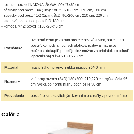
- rozmer: noč.stolík MONA: ŠxVxH: 50x47x35 cm
- zásuvky pod posteľ 3/4 (1ks): ŠxD: 90x160 cm, 170 cm, 180 cm
- zásuvky pod posteľ 1/2 (1pár): ŠxD: 90x200 cm, 210 cm, 220 cm
- stredová polica nad posteľ: D-180 cm
- komoda M4Z: ŠxVxH: 103x90x45 cm
uvedená cena je za rám postele bez zásuviek, police nad
posteľ, komody a nočných stolíkov, roštov a matracov,
Poznámka
možnosť dokúpiť, posteľ je tiež možné za príplatok objednať
v predĺženej dĺžke 210 a 220 cm
Materiál
masív BUK morený, hrúbka masívu 30/40 mm
vnútorný rozmer (ŠxD) 180x200, 210,220 cm, výška čela 95
Rozmery
cm, výška po hornú hranu bočnice je 50 cm
Prevedenie
posteľ je s nastaviteľným kovaním pre rošty v pevnom ráme
Galéria