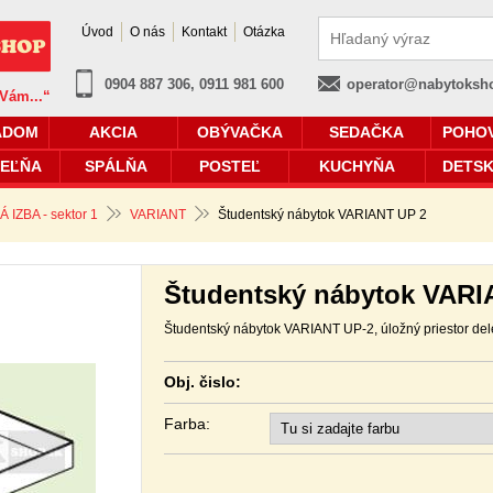
Úvod
O nás
Kontakt
Otázka
0904 887 306, 0911 981 600
operator@nabytoksh
 Vám...“
ADOM
AKCIA
OBÝVAČKA
SEDAČKA
POHO
EĽŇA
SPÁLŇA
POSTEĽ
KUCHYŇA
DETSK
IZBA - sektor 1
VARIANT
Študentský nábytok VARIANT UP 2
Študentský nábytok VARI
Študentský nábytok VARIANT UP-2, úložný priestor de
Obj. čislo:
Farba: