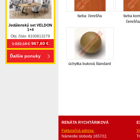
farba: čerešňa
farba kom
čerešňa
Jedálenský set VELDON
1+4
Obj. číslo: 8100813279
967,60 €
1 032,18 €
Ďalšie ponuky
úchytka buková štandard
nabytok, nábytok, predaj nabytku, predaj nábytku, 
valenda, skrinka, skriňa, skrina, sedacia súprava, sedc
stolík, stolík, rohová lavica, študentský nábytok, p
obývacie steny, rošty, vankúše, prikrývky, komplet, 
RENÁTA RYCHTÁRIKOVÁ
E
Fakturačná adresa:
V
Námestie slobody 1657/11
T