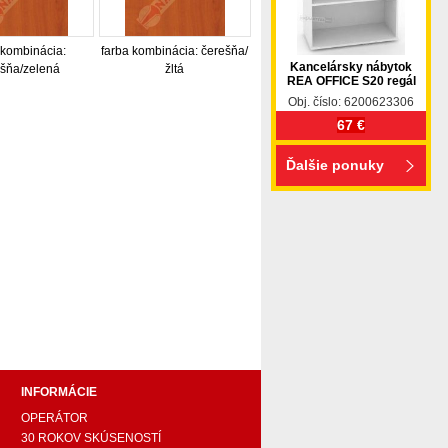
 kombinácia:
farba kombinácia: čerešňa/
Kancelársky nábytok
šňa/zelená
žltá
REA OFFICE S20 regál
Obj. číslo: 6200623306
67 €
Ďalšie ponuky
pohovka, pohovky, posteľ, postel, váľanda, valanda,
 komplet, spálňa, spalna, sektorovy nabytok, konferenčný
ody , komoda, akcie, akciový nábytok, obývacia stena,
e náročných, nábytok shop, shop nábytok, shop nabytok
INFORMÁCIE
OPERÁTOR
30 ROKOV SKÚSENOSTÍ