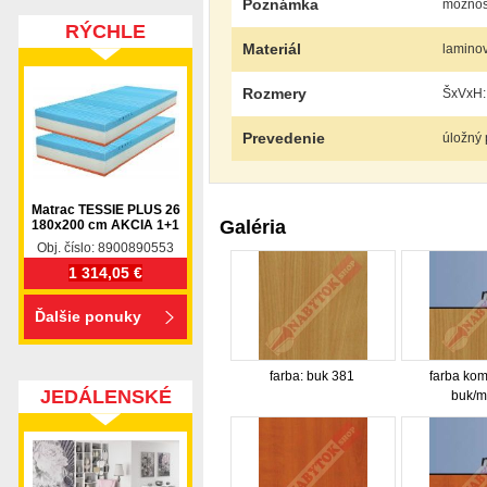
Poznámka
možnosť
RÝCHLE
Materiál
lamino
DODANIE
Rozmery
ŠxVxH:
Prevedenie
úložný 
Matrac TESSIE PLUS 26
Galéria
180x200 cm AKCIA 1+1
Obj. číslo: 8900890553
1 314,05 €
Ďalšie ponuky
farba: buk 381
farba kom
JEDÁLENSKÉ
buk/m
SETY