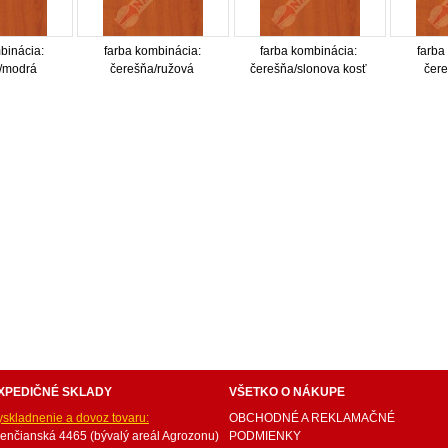
binácia:
farba kombinácia:
farba kombinácia:
farba
/modrá
čerešňa/ružová
čerešňa/slonova kosť
čere
internetový nábytok, dom nábytku, dom nabytku, kuchynká linka, linka, kuchyna, obývacia izba, 
ie súpravy, matrac, matrace, vakuove matrace, molitan, stolička, stolicka, stoly, stôl, jedálensky
ísací stolík, rozkladacie kreslo, rozkladacia pohovka, chodbový nábytok, predsienový nábytok, kom
komplety, intrenetový obchod, internetový dom nábytku, internetové centrum nábytku, nábytok pr
XPEDIČNÉ SKLADY
VŠETKO O NÁKUPE
yskladnenie a dovoz tovaru:
OBCHODNÉ A REKLAMAČNÉ
renčianská 4465 (bývalý areál Agrozonu)
PODMIENKY