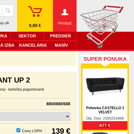
op.sk
Prihlásiť
0,00 €
VKA
SEKTOR
PREDSIEŇ
Á IZBA
KANCELÁRIA
MASÍV
SUPER PONUKA
ANT UP 2
lený - koliečka pogumované
8800880588
Pohovka CASTELLO 3
VELVET
Obj. číslo: 2500253969
677 €
139 €
Ceny s DPH