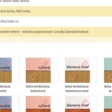
 výberu farby lamina
vaná doska, ABS hrany
 95x23x88 cm
priestor delený - koliečka pogumované / úchytka štandard buková
binácia:
farba kombinácia:
farba kombinácia:
farba
odrá
buk/ružová
buk/slonova kosť
bu