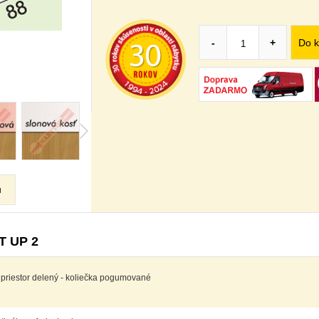
Do k
-
+
u
T UP 2
priestor delený - koliečka pogumované