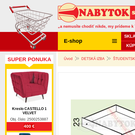
„a nemusíte chodiť nikde, my prídeme k
SKL
E-shop
KÚP
SUPER PONUKA
Úvod
DETSKÁ IZBA
ŠTUDENTSKÁ 
Kreslo CASTELLO 1
VELVET
Obj. číslo: 2500253887
400 €