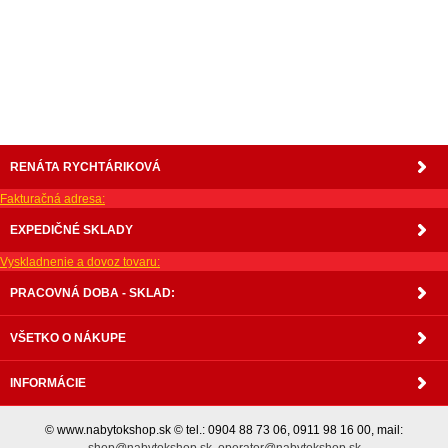
matrace, vakuove matrace, molitan, stolička, stolicka, stoly, stôl, jedálensky komplet, spálňa,
spalna, sektorovy nabytok, konferenčný stolík, stolík, rohová lavica, študentský nábytok, písací
stolík, rozkladacie kreslo, rozkladacia pohovka, chodbový nábytok, predsienový nábytok,
komody , komoda, akcie, akciový nábytok, obývacia stena, obývacie steny, rošty, vankúše,
prikrývky, komplet, komplety, intrenetový obchod, internetový dom nábytku, internetové
centrum nábytku, nábytok pre náročných, nábytok shop, shop nábytok, shop nabytok
RENÁTA RYCHTÁRIKOVÁ
Fakturačná adresa:
EXPEDIČNÉ SKLADY
Vyskladnenie a dovoz tovaru:
PRACOVNÁ DOBA - SKLAD:
VŠETKO O NÁKUPE
INFORMÁCIE
© www.nabytokshop.sk © tel.: 0904 88 73 06, 0911 98 16 00, mail:
shop@nabytokshop.sk
,
operator@nabytokshop.sk