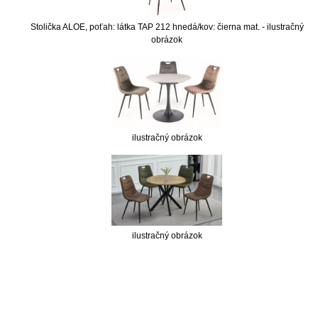
Stolička ALOE, poťah: látka TAP 212 hnedá/kov: čierna mat. - ilustračný
obrázok
ilustračný obrázok
ilustračný obrázok
nabytok, nábytok, predaj nabytku, predaj nábytku, internetový nábytok, dom nábytku, dom
nabytku, kuchynká linka, linka, kuchyna, obývacia izba, pohovka, pohovky, posteľ, postel,
váľanda, valanda, valenda, skrinka, skriňa, skrina, sedacia súprava, sedcie súpravy, matrac,