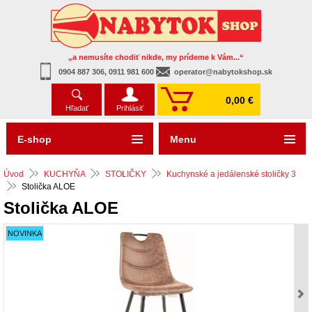
„a nemusíte chodiť nikde, my prídeme k Vám...“
0904 887 306, 0911 981 600
operator@nabytokshop.sk
0,00 €
Hľadať
Prihlásiť
E-shop
Menu
Úvod
KUCHYŇA
STOLIČKY
Kuchynské a jedálenské stoličky 3
Stolička ALOE
Stolička ALOE
NOVINKA