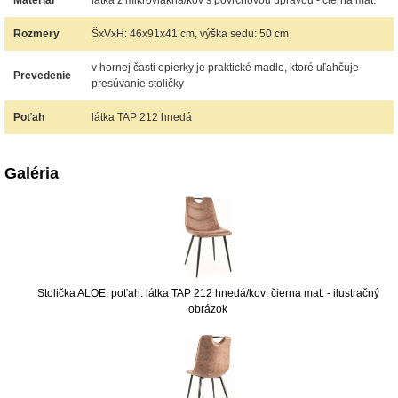
Materiál
látka z mikrovlákna/kov s povrchovou úpravou - čierna mat.
Rozmery
ŠxVxH: 46x91x41 cm, výška sedu: 50 cm
v hornej časti opierky je praktické madlo, ktoré uľahčuje
Prevedenie
presúvanie stoličky
Poťah
látka TAP 212 hnedá
Galéria
Stolička ALOE, poťah: látka TAP 212 hnedá/kov: čierna mat. - ilustračný
obrázok