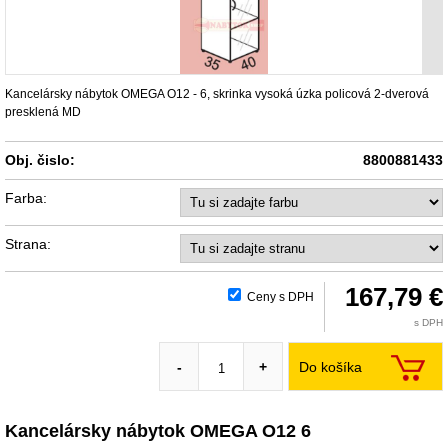
Kancelársky nábytok OMEGA O12 - 6, skrinka vysoká úzka policová 2-dverová
presklená MD
Obj. čislo:
8800881433
Farba:
Strana:
167,79 €
Ceny s DPH
s DPH
Do košíka
-
+
Kancelársky nábytok OMEGA O12 6