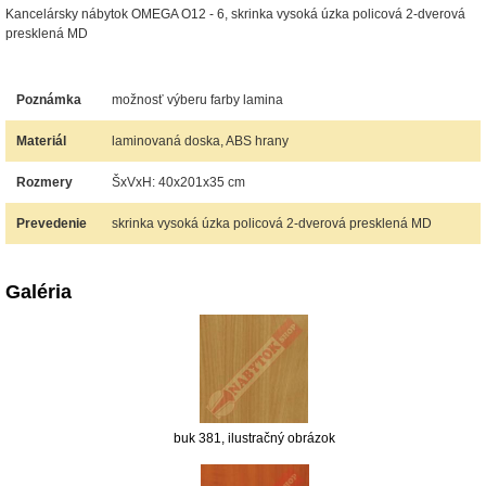
Kancelársky nábytok OMEGA O12 - 6, skrinka vysoká úzka policová 2-dverová
presklená MD
Poznámka
možnosť výberu farby lamina
Materiál
laminovaná doska, ABS hrany
Rozmery
ŠxVxH: 40x201x35 cm
Prevedenie
skrinka vysoká úzka policová 2-dverová presklená MD
Galéria
buk 381, ilustračný obrázok