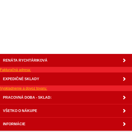
nabytku, kuchynká linka, linka, kuchyna, obývacia izba, pohovka, pohovky, posteľ, postel,
váľanda, valanda, valenda, skrinka, skriňa, skrina, sedacia súprava, sedcie súpravy, matrac,
matrace, vakuove matrace, molitan, stolička, stolicka, stoly, stôl, jedálensky komplet, spálňa,
spalna, sektorovy nabytok, konferenčný stolík, stolík, rohová lavica, študentský nábytok, písací
stolík, rozkladacie kreslo, rozkladacia pohovka, chodbový nábytok, predsienový nábytok,
komody , komoda, akcie, akciový nábytok, obývacia stena, obývacie steny, rošty, vankúše,
prikrývky, komplet, komplety, intrenetový obchod, internetový dom nábytku, internetové
centrum nábytku, nábytok pre náročných, nábytok shop, shop nábytok, shop nabytok
RENÁTA RYCHTÁRIKOVÁ
Fakturačná adresa:
EXPEDIČNÉ SKLADY
Vyskladnenie a dovoz tovaru:
PRACOVNÁ DOBA - SKLAD:
VŠETKO O NÁKUPE
INFORMÁCIE