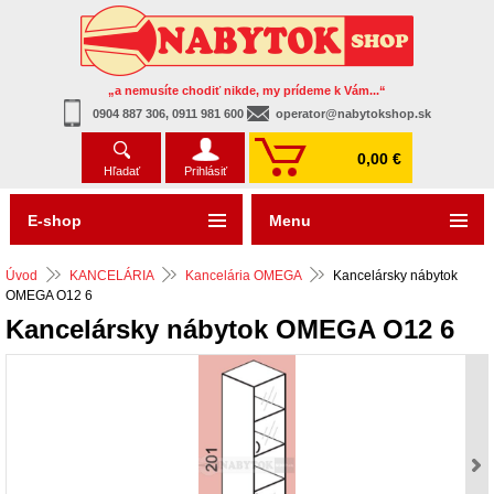
„a nemusíte chodiť nikde, my prídeme k Vám...“
0904 887 306, 0911 981 600
operator@nabytokshop.sk
0,00 €
Hľadať
Prihlásiť
E-shop
Menu
Úvod
KANCELÁRIA
Kancelária OMEGA
Kancelársky nábytok
OMEGA O12 6
Kancelársky nábytok OMEGA O12 6