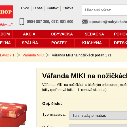
Úvod
O nás
Kontakt
Otázka
0904 887 306, 0911 981 600
operator@nabytoksh
 Vám...“
ADOM
AKCIA
OBÝVAČKA
SEDAČKA
POHO
EĽŇA
SPÁLŇA
POSTEĽ
KUCHYŇA
DETSK
ĽANDY 1
Váľanda MIKI
Váľanda MIKI na nožičkách poťah 1 cs
Váľanda MIKI na nožičkác
Váľanda MIKI na nožičkách s úložným priestorom, mož
látky (poťahová látka - 1. cenová skupina)
Obj. čislo:
Typ matraca: