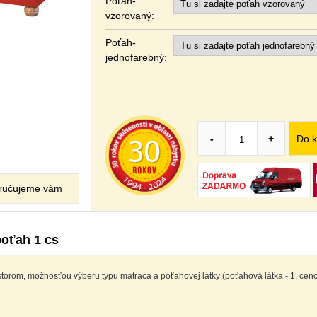
Poťah-
vzorovaný:
Poťah-
jednofarebný:
Do k
-
+
ručujeme vám
poťah 1 cs
torom, možnosťou výberu typu matraca a poťahovej látky (poťahová látka - 1. cen