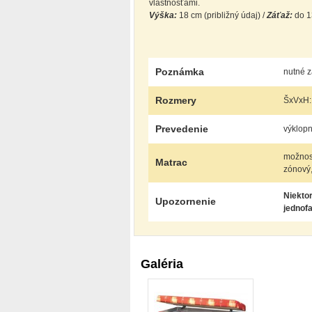
vlastnosťami.
Výška:
18 cm (približný údaj) /
Záťaž:
do 13
Poznámka
nutné z
Rozmery
ŠxVxH: 
Prevedenie
výklopn
možnosť
Matrac
zónový,
Niektor
Upozornenie
jednof
Galéria