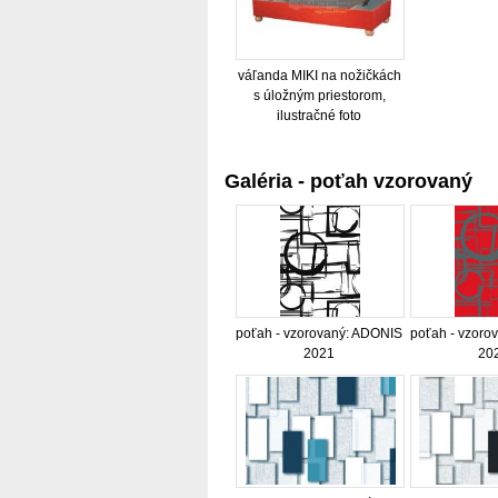
váľanda MIKI na nožičkách
s úložným priestorom,
ilustračné foto
Galéria - poťah vzorovaný
poťah - vzorovaný: ADONIS
poťah - vzoro
2021
20