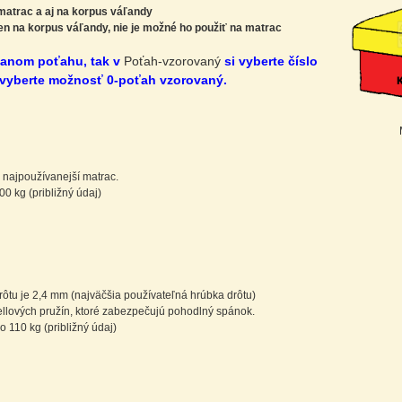
matrac a aj na korpus váľandy
en na korpus váľandy, nie je možné ho použiť na matrac
vanom poťahu, tak v
Poťah-vzorovaný
si vyberte číslo
 vyberte možnosť 0-poťah vzorovaný.
o najpoužívanejší matrac.
0 kg (približný údaj)
drôtu je 2,4 mm (najväčšia používateľná hrúbka drôtu)
ellových pružín, ktoré zabezpečujú pohodlný spánok.
o 110 kg (približný údaj)