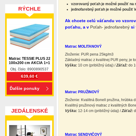
vzorovaný poťah je možné použiť na 
RÝCHLE
jednofarebný poťah je možné použiť l
DODANIE
Ak chcete celú váťandu vo vzoro
poťahu, a v
Poťah- jednofarebný
si
Matrac MOLITANOVÝ
Zloženie: PUR pena 25kg/m3
Matrac TESSIE PLUS 22
Základný matrac z kvalitnej PUR peny, je t
100x200 cm AKCIA 1+1
Výška:
10 cm (približný údaj) /
Záťaž:
do 10
Obj. číslo: 8900890537
639,60 €
Ďalšie ponuky
Matrac PRUŽINOVÝ
Zloženie: Kvalitná Bonell pružina, hrúbka 
Kvalitný pružinový matrac z kvalitných Bon
JEDÁLENSKÉ
Výška:
12-14 cm (približný údaj) /
Záťaž:
d
SETY
Matrac SENDVIČOVÝ