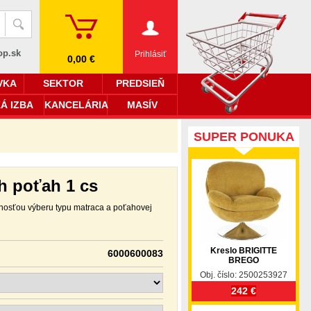
op.sk
Prihlásiť
0,00 €
VKA
SEKTOR
PREDSIEŇ
Á IZBA
KANCELÁRIA
MASÍV
SUPER PONUKA
h poťah 1 cs
nosťou výberu typu matraca a poťahovej
Kreslo BRIGITTE
6000600083
BREGO
Obj. číslo: 2500253927
242 €