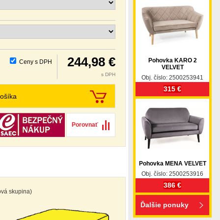
244,98 €
Pohovka KARO 2
Ceny s DPH
VELVET
s DPH
Obj. číslo: 2500253941
315 €
ošíka
Porovnať
Pohovka MENA VELVET
Obj. číslo: 2500253916
386 €
ová skupina)
Ďalšie ponuky