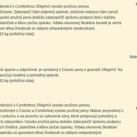
binácií s Comfortnou 35kg/m3 vysoko pružnou penou
žívanie. Zabezpečí Vám príjemný spánok, zloženie matraca Vám zaručí
Vysoko pružná pena dokáže zabezpečiť správnu podporu tela v každej
atničiek a kĺbov počas spánku. Vďaka otvorenej štruktúre buniek je veľmi
om dlhej životnosti so stálymi ortopedickými vlastnosťami.
5 kg (približný údaj)
Matr
né spanie a odpočinok. je vyrobený z Classic peny o gramáži 28kg/m3. Na
aručujú kvalitný a pohodlný spánok.
0 kg (približný údaj)
binácií s Comfortnou 35kg/m3 vysoko pružnou penou
loženým z Classic a Comfortnej vysoko pružnej peny. Matrac jevyrobený z
nie vzduchu a na povrchu sú vytvorené zóny, ktoré podporujú pohodlný a
ích zákazníkov. Vysoko pružná pena dokáže zabezpečiť správnu podporu
í chrbtice, platničiek a kĺbov počas spánku. Vďaka otvorenej štruktúre
ateriálu sú garantom dlhej životnosti so stálymi ortopedickými