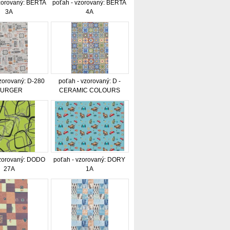
zorovaný: BERTA
poťah - vzorovaný: BERTA
3A
4A
vzorovaný: D-280
poťah - vzorovaný: D -
BURGER
CERAMIC COLOURS
vzorovaný: DODO
poťah - vzorovaný: DORY
27A
1A