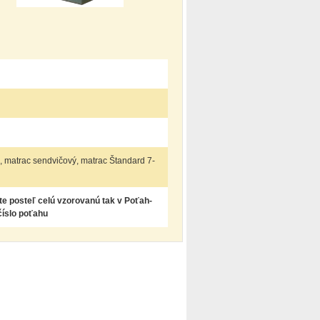
, matrac sendvičový, matrac Štandard 7-
te posteľ celú vzorovanú tak v Poťah-
číslo poťahu