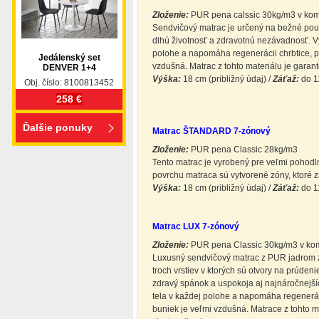
Zloženie:
PUR pena calssic 30kg/m3 v kom
Sendvičový matrac je určený na bežné pou
dlhú životnosť a zdravotnú nezávadnosť. 
polohe a napomáha regenerácii chrbtice, pl
Jedálenský set
vzdušná. Matrac z tohto materiálu je garant
DENVER 1+4
Výška:
18 cm (približný údaj) /
Záťaž:
do 11
Obj. číslo: 8100813452
258 €
Ďalšie ponuky
Matrac ŠTANDARD 7-zónový
Zloženie:
PUR pena Classic 28kg/m3
Tento matrac je vyrobený pre veľmi pohodl
povrchu matraca sú vytvorené zóny, ktoré z
Výška:
18 cm (približný údaj) /
Záťaž:
do 11
Matrac LUX 7-zónový
Zloženie:
PUR pena Classic 30kg/m3 v kom
Luxusný sendvičový matrac z PUR jadrom z
troch vrstiev v ktorých sú otvory na prúde
zdravý spánok a uspokoja aj najnáročnejš
tela v každej polohe a napomáha regeneráci
buniek je veľmi vzdušná. Matrace z tohto m