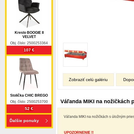
Kreslo BOOGIE II
VELVET
Obj. číslo: 2500253364
107 €
Zobraziť celú galériu
Dopo
Stolička CHIC BREGO
Váľanda MIKI na nožičkách 
Obj. číslo: 2500253700
52 €
Váľanda MIKI na nožičkách s úložným pries
Ďalšie ponuky
UPOZORNENIE !!