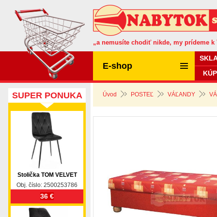
„a nemusíte chodiť nikde, my prídeme k
SKL
E-shop
KÚP
SUPER PONUKA
Úvod
POSTEĽ
VÁĽANDY
VÁ
Stolička TOM VELVET
Obj. číslo: 2500253786
36 €