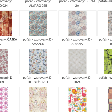
zorovaný:
poťah - vzorovaný:
poťah - vzorovaný: BERTA
poťah - v
O 024
ALVARO 025
2A
ovaný: ČAJKA
poťah - vzorovaný: D -
poťah - vzorovaný: D -
poťah - 
A
AMAZON
ARIANA
rovaný: D -
poťah - vzorovaný: D -
poťah - vzorovaný: D -
poťah - 
RI
DETSKÝ SVET
DIVA