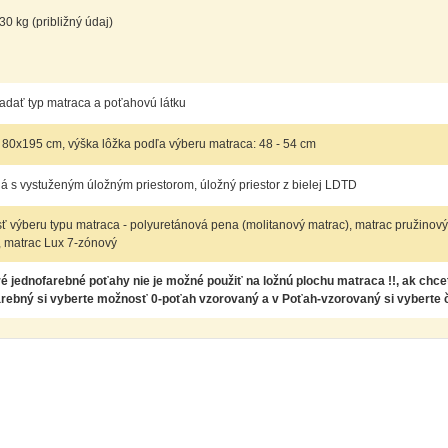
0 kg (približný údaj)
adať typ matraca a poťahovú látku
80x195 cm, výška lôžka podľa výberu matraca: 48 - 54 cm
á s vystuženým úložným priestorom, úložný priestor z bielej LDTD
 výberu typu matraca - polyuretánová pena (molitanový matrac), matrac pružinový
 matrac Lux 7-zónový
é jednofarebné poťahy nie je možné použiť na ložnú plochu matraca !!, ak chce
arebný si vyberte možnosť 0-poťah vzorovaný a v Poťah-vzorovaný si vyberte 