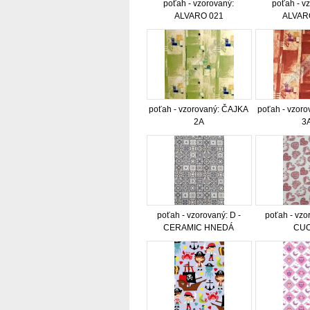
poťah - vzorovaný:
poťah - v
ALVARO 021
ALVAR
poťah - vzorovaný: ČAJKA
poťah - vzor
2A
3
poťah - vzorovaný: D -
poťah - vzo
CERAMIC HNEDÁ
CUO