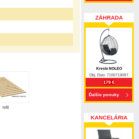
ZÁHRADA
Kreslo NOLEO
Obj. číslo: 7100719097
179 €
Ďalšie ponuky
rošt
KANCELÁRIA
pohovka, pohovky, posteľ, postel, váľanda, valanda,