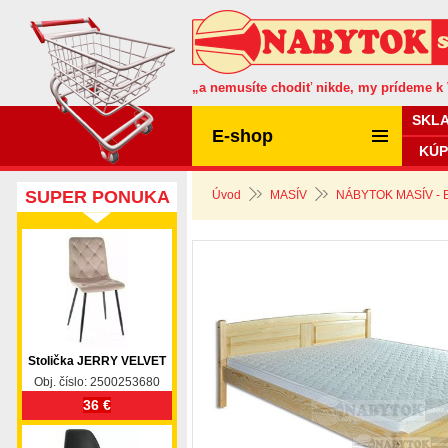
„a nemusíte chodiť nikde, my prídeme k
SKL
E-shop
KÚP
SUPER PONUKA
Úvod
MASÍV
NÁBYTOK MASÍV -
Stolička JERRY VELVET
Obj. číslo: 2500253680
36 €