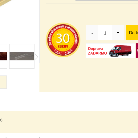
Do k
-
+
u
a)