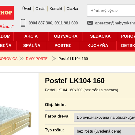
Úvod
O nás
Kontakt
Otázka
0904 887 306, 0911 981 600
operator@nabytoksh
 Vám...“
ADOM
AKCIA
OBÝVAČKA
SEDAČKA
POHO
EĽŇA
SPÁLŇA
POSTEĽ
KUCHYŇA
DETSK
 BOROVICA
DVOJPOSTEĽ
Posteľ LK104 160
Posteľ LK104 160
Posteľ LK104 160x200 (bez roštu a matraca)
Obj. čislo:
Farba dreva:
Typ roštu: