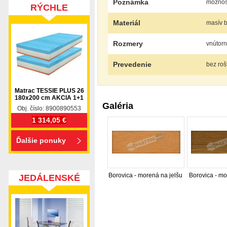
Poznámka
možnosť
RÝCHLE
DODANIE
Materiál
masív b
Rozmery
vnútor
Prevedenie
bez roš
Matrac TESSIE PLUS 26
180x200 cm AKCIA 1+1
Galéria
Obj. číslo: 8900890553
1 314,05 €
Ďalšie ponuky
Borovica - morená na jelšu
Borovica - m
JEDÁLENSKÉ
SETY
nabytok, nábytok, predaj nabytku, predaj nábytku, 