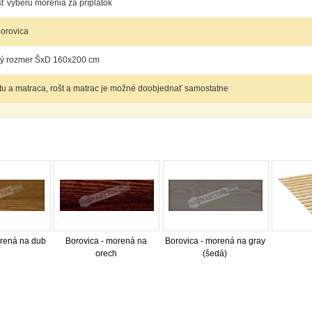
 výberu morenia za príplatok
orovica
ný rozmer ŠxD 160x200 cm
tu a matraca, rošt a matrac je možné doobjednať samostatne
orená na dub
Borovica - morená na
Borovica - morená na gray
orech
(šedá)
internetový nábytok, dom nábytku, dom nabytku, kuchynká linka, linka, kuchyna, obývacia izba, 