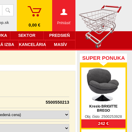
op.sk
Prihlásiť
0,00 €
VKA
SEKTOR
PREDSIEŇ
Á IZBA
KANCELÁRIA
MASÍV
SUPER PONUKA
5500550213
Kreslo BRIGITTE
BREGO
Obj. číslo: 2500253928
242 €