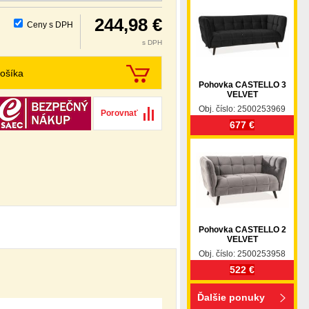
244,98 €
Ceny s DPH
s DPH
ošíka
Pohovka CASTELLO 3
VELVET
Obj. číslo: 2500253969
Porovnať
677 €
Pohovka CASTELLO 2
VELVET
Obj. číslo: 2500253958
522 €
Ďalšie ponuky