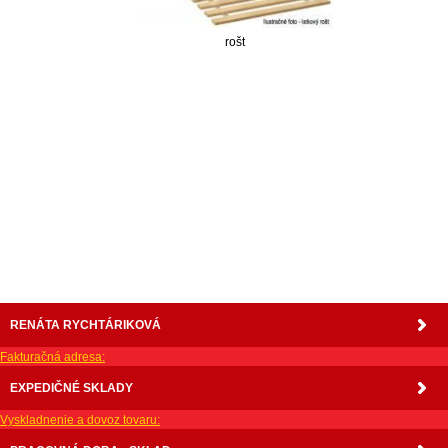
rošt
nabytok, nábytok, predaj nabytku, predaj nábytku, internetový nábytok, dom nábytku, dom
nabytku, kuchynká linka, linka, kuchyna, obývacia izba, pohovka, pohovky, posteľ, postel,
váľanda, valanda, valenda, skrinka, skriňa, skrina, sedacia súprava, sedcie súpravy, matrac,
matrace, vakuove matrace, molitan, stolička, stolicka, stoly, stôl, jedálensky komplet, spálňa,
spalna, sektorovy nabytok, konferenčný stolík, stolík, rohová lavica, študentský nábytok, písací
stolík, rozkladacie kreslo, rozkladacia pohovka, chodbový nábytok, predsienový nábytok,
komody , komoda, akcie, akciový nábytok, obývacia stena, obývacie steny, rošty, vankúše,
prikrývky, komplet, komplety, intrenetový obchod, internetový dom nábytku, internetové
centrum nábytku, nábytok pre náročných, nábytok shop, shop nábytok, shop nabytok
RENÁTA RYCHTÁRIKOVÁ
Fakturačná adresa:
EXPEDIČNÉ SKLADY
Vyskladnenie a dovoz tovaru: