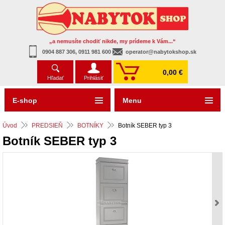
„a nemusíte chodiť nikde, my prídeme k Vám...“
0904 887 306, 0911 981 600
operator@nabytokshop.sk
0,00 €
Hľadať
Prihlásiť
E-shop
Menu
Úvod
PREDSIEŇ
BOTNÍKY
Botník SEBER typ 3
Botník SEBER typ 3