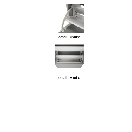
detail - vnútro
detail - vnútro
nabytok, nábytok, predaj nabytku, predaj nábytku, internetový nábytok, dom nábytku, dom
nabytku, kuchynká linka, linka, kuchyna, obývacia izba, pohovka, pohovky, posteľ, postel,
váľanda, valanda, valenda, skrinka, skriňa, skrina, sedacia súprava, sedcie súpravy, matrac,
matrace, vakuove matrace, molitan, stolička, stolicka, stoly, stôl, jedálensky komplet, spálňa,
spalna, sektorovy nabytok, konferenčný stolík, stolík, rohová lavica, študentský nábytok, písací
stolík, rozkladacie kreslo, rozkladacia pohovka, chodbový nábytok, predsienový nábytok,
komody , komoda, akcie, akciový nábytok, obývacia stena, obývacie steny, rošty, vankúše,