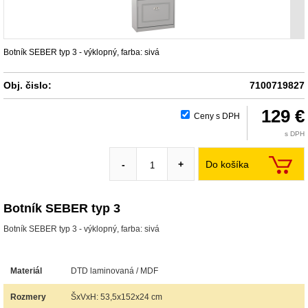
Botník SEBER typ 3 - výklopný, farba: sivá
Obj. čislo:
7100719827
129 €
Ceny s DPH
s DPH
Do košíka
-
+
Botník SEBER typ 3
Botník SEBER typ 3 - výklopný, farba: sivá
Materiál
DTD laminovaná / MDF
Rozmery
ŠxVxH: 53,5x152x24 cm