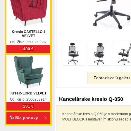
Kreslo CASTELLO 1
VELVET
Obj. číslo: 2500253887
400 €
Zobraziť celú galéri
Kreslo LORD VELVET
Kancelárske kreslo Q-050
Obj. číslo: 2500253914
291 €
Kancelárske kreslo Q-050 je v modernom pr
Ďalšie ponuky
MULTIBLOCK s nastavením sklonu sedadla