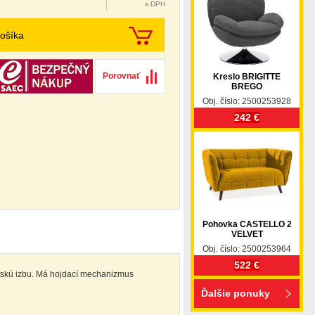
s DPH
ošíka
Porovnať
Kreslo BRIGITTE
BREGO
Obj. číslo: 2500253928
242 €
Pohovka CASTELLO 2
VELVET
Obj. číslo: 2500253964
522 €
ntskú izbu. Má hojdací mechanizmus
Ďalšie ponuky