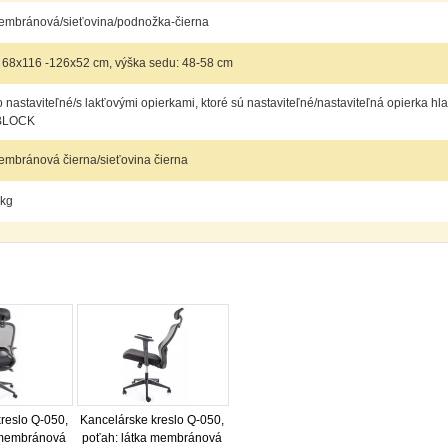
membránová/sieťovina/podnožka-čierna
 68x116 -126x52 cm, výška sedu: 48-58 cm
 nastaviteľné/s lakťovými opierkami, ktoré sú nastaviteľné/nastaviteľná opierka hl
BLOCK
embránová čierna/sieťovina čierna
 kg
reslo Q-050,
Kancelárske kreslo Q-050,
 membránová
poťah: látka membránová