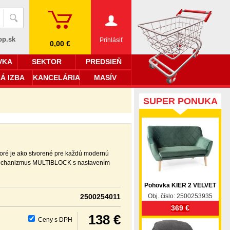
op.sk
Prihlásiť
0,00 €
VKA
SEKTOR
PREDSIEŇ
Á IZBA
KANCELÁRIA
MASÍV
SUPER PONUKA
oré je ako stvorené pre každú modernú
í mechanizmus MULTIBLOCK s nastavením
Pohovka KIER 2 VELVET
2500254011
Obj. číslo: 2500253935
369 €
138 €
Ceny s DPH