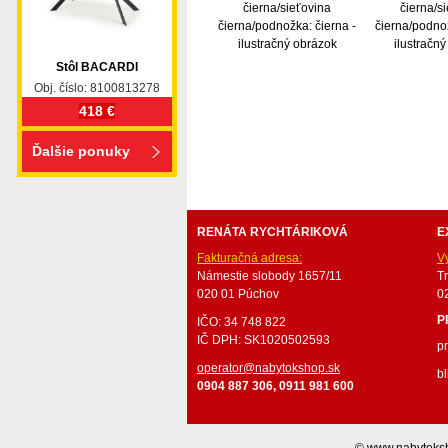
čierna/sieťovina
čierna/s
čierna/podnožka: čierna -
čierna/podnož
ilustračný obrázok
ilustračn
Stôl BACARDI
Obj. číslo: 8100813278
418 €
nabytok, nábytok, predaj nabytku, predaj nábytku, 
valenda, skrinka, skriňa, skrina, sedacia súprava, sedc
Ďalšie ponuky
stolík, stolík, rohová lavica, študentský nábytok, p
obývacie steny, rošty, vankúše, prikrývky, komplet, 
RENÁTA RYCHTÁRIKOVÁ
E
Fakturačná adresa:
V
Námestie slobody 1657/11
T
020 01 Púchov
0
P
IČO: 34 748 822
IČ DPH: SK1020502593
p
operator@nabytokshop.sk
bl
0904 887 306, 0911 981 600