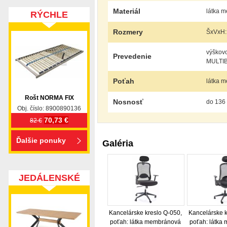
Materiál
látka 
RÝCHLE
DODANIE
Rozmery
ŠxVxH:
výškovo
Prevedenie
MULTI
Poťah
látka m
Rošt NORMA FIX
Nosnosť
do 136
Obj. číslo: 8900890136
70,73 €
82 €
Ďalšie ponuky
Galéria
JEDÁLENSKÉ
SETY
Kancelárske kreslo Q-050,
Kancelárske k
poťah: látka membránová
poťah: látka