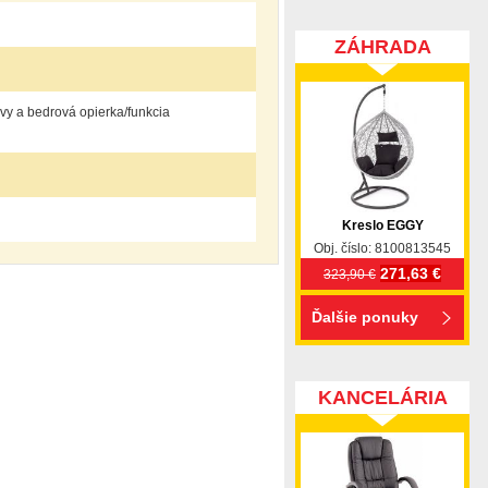
ZÁHRADA
avy a bedrová opierka/funkcia
Kreslo EGGY
Obj. číslo: 8100813545
271,63 €
323,90 €
Ďalšie ponuky
KANCELÁRIA