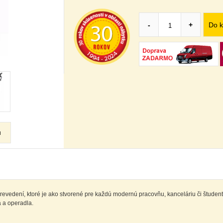
Do k
-
+
u
evedení, ktoré je ako stvorené pre každú modernú pracovňu, kanceláriu či štude
 a operadla.