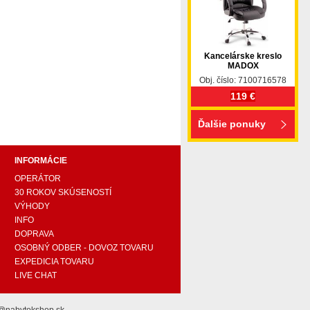
Kancelárske kreslo
MADOX
pohovka, pohovky, posteľ, postel, váľanda, valanda,
Obj. číslo: 7100716578
 komplet, spálňa, spalna, sektorovy nabytok, konferenčný
119 €
ody , komoda, akcie, akciový nábytok, obývacia stena,
e náročných, nábytok shop, shop nábytok, shop nabytok
Ďalšie ponuky
INFORMÁCIE
OPERÁTOR
30 ROKOV SKÚSENOSTÍ
VÝHODY
INFO
DOPRAVA
OSOBNÝ ODBER - DOVOZ TOVARU
EXPEDICIA TOVARU
LIVE CHAT