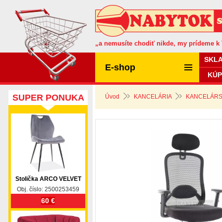
„a nemusíte chodiť nikde, my prídeme k
SKL
E-shop
KÚP
SUPER PONUKA
Úvod
KANCELÁRIA
KANCELÁRS
Stolička ARCO VELVET
Obj. číslo: 2500253459
60 €