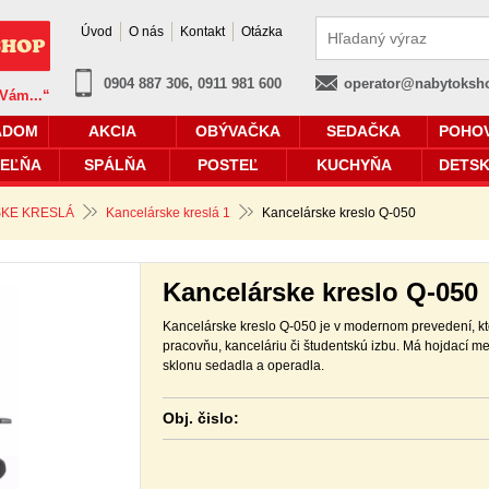
Úvod
O nás
Kontakt
Otázka
0904 887 306, 0911 981 600
operator@nabytoksh
 Vám...“
ADOM
AKCIA
OBÝVAČKA
SEDAČKA
POHO
EĽŇA
SPÁLŇA
POSTEĽ
KUCHYŇA
DETSK
KE KRESLÁ
Kancelárske kreslá 1
Kancelárske kreslo Q-050
Kancelárske kreslo Q-050
Kancelárske kreslo Q-050 je v modernom prevedení, kt
pracovňu, kanceláriu či študentskú izbu. Má hojdac
sklonu sedadla a operadla.
Obj. čislo: