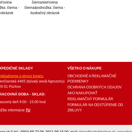
ieťovina
čierna/sieťovina
ka: čierna -
čierna/podnožka: čierna -
ý obrázok
ilustračný obrázok
internetový nábytok, dom nábytku, dom nabytku, kuchynká linka, linka, kuchyna, obývacia izba, 
ie súpravy, matrac, matrace, vakuove matrace, molitan, stolička, stolicka, stoly, stôl, jedálensky
ísací stolík, rozkladacie kreslo, rozkladacia pohovka, chodbový nábytok, predsienový nábytok, kom
komplety, intrenetový obchod, internetový dom nábytku, internetové centrum nábytku, nábytok pr
XPEDIČNÉ SKLADY
VŠETKO O NÁKUPE
yskladnenie a dovoz tovaru:
OBCHODNÉ A REKLAMAČNÉ
renčianská 4465 (bývalý areál Agrozonu)
PODMIENKY
20 01 Púchov
OCHRANA OSOBNÝCH ÚDAJOV
AKO NAKUPOVAŤ
RACOVNÁ DOBA - SKLAD:
REKLAMAČNÝ FORMULÁR
racovný deň 9:00 - 15:00 hod
FORMULÁR NA ODSTÚPENIE OD
ižšie informácie
TU
ZMLUVY