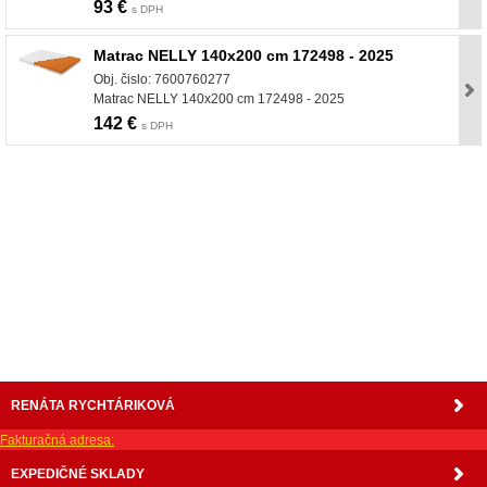
93 €
s DPH
Matrac NELLY 140x200 cm 172498 - 2025
Obj. čislo: 7600760277
Matrac NELLY 140x200 cm 172498 - 2025
142 €
s DPH
nabytok, nábytok, predaj nabytku, predaj nábytku, internetový nábytok, dom nábytku, dom
nabytku, kuchynká linka, linka, kuchyna, obývacia izba, pohovka, pohovky, posteľ, postel,
váľanda, valanda, valenda, skrinka, skriňa, skrina, sedacia súprava, sedcie súpravy, matrac,
matrace, vakuove matrace, molitan, stolička, stolicka, stoly, stôl, jedálensky komplet, spálňa,
spalna, sektorovy nabytok, konferenčný stolík, stolík, rohová lavica, študentský nábytok, písací
stolík, rozkladacie kreslo, rozkladacia pohovka, chodbový nábytok, predsienový nábytok,
komody , komoda, akcie, akciový nábytok, obývacia stena, obývacie steny, rošty, vankúše,
prikrývky, komplet, komplety, intrenetový obchod, internetový dom nábytku, internetové
centrum nábytku, nábytok pre náročných, nábytok shop, shop nábytok, shop nabytok
RENÁTA RYCHTÁRIKOVÁ
Fakturačná adresa:
EXPEDIČNÉ SKLADY