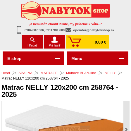
„a nemusíte chodiť nikde, my prídeme k Vám...“
0904 887 306, 0911 981 600
operator@nabytokshop.sk
0,00 €
Hľadať
Prihlásiť
E-shop
Menu
Úvod
SPÁLŇA
MATRACE
Matrace BLAN-line
NELLY
Matrac NELLY 120x200 cm 258764 - 2025
Matrac NELLY 120x200 cm 258764 -
2025