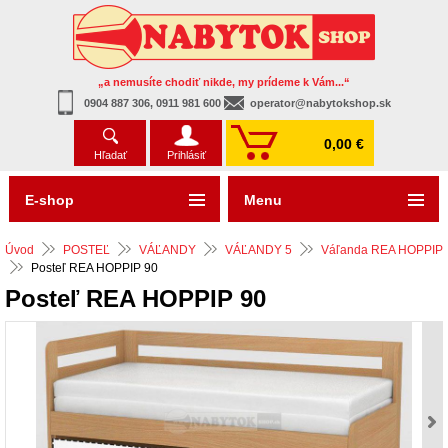
„a nemusíte chodiť nikde, my prídeme k Vám...“
0904 887 306, 0911 981 600
operator@nabytokshop.sk
0,00 €
Hľadať
Prihlásiť
E-shop
Menu
Úvod
POSTEĽ
VÁĽANDY
VÁĽANDY 5
Váľanda REA HOPPIP
Posteľ REA HOPPIP 90
Posteľ REA HOPPIP 90