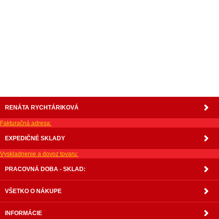
nabytok, nábytok, predaj nabytku, predaj nábytku, internetový nábytok, dom nábytku, dom
nabytku, kuchynká linka, linka, kuchyna, obývacia izba, pohovka, pohovky, posteľ, postel,
váľanda, valanda, valenda, skrinka, skriňa, skrina, sedacia súprava, sedcie súpravy, matrac,
matrace, vakuove matrace, molitan, stolička, stolicka, stoly, stôl, jedálensky komplet, spálňa,
spalna, sektorovy nabytok, konferenčný stolík, stolík, rohová lavica, študentský nábytok, písací
stolík, rozkladacie kreslo, rozkladacia pohovka, chodbový nábytok, predsienový nábytok,
komody , komoda, akcie, akciový nábytok, obývacia stena, obývacie steny, rošty, vankúše,
prikrývky, komplet, komplety, intrenetový obchod, internetový dom nábytku, internetové
centrum nábytku, nábytok pre náročných, nábytok shop, shop nábytok, shop nabytok
RENÁTA RYCHTÁRIKOVÁ
Fakturačná adresa:
EXPEDIČNÉ SKLADY
Vyskladnenie a dovoz tovaru:
PRACOVNÁ DOBA - SKLAD:
VŠETKO O NÁKUPE
INFORMÁCIE