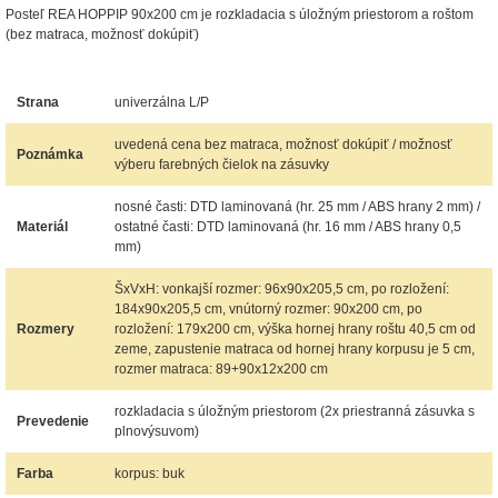
Posteľ REA HOPPIP 90x200 cm je rozkladacia s úložným priestorom a roštom
(bez matraca, možnosť dokúpiť)
Strana
univerzálna L/P
uvedená cena bez matraca, možnosť dokúpiť / možnosť
Poznámka
výberu farebných čielok na zásuvky
nosné časti: DTD laminovaná (hr. 25 mm / ABS hrany 2 mm) /
Materiál
ostatné časti: DTD laminovaná (hr. 16 mm / ABS hrany 0,5
mm)
ŠxVxH: vonkajší rozmer: 96x90x205,5 cm, po rozložení:
184x90x205,5 cm, vnútorný rozmer: 90x200 cm, po
Rozmery
rozložení: 179x200 cm, výška hornej hrany roštu 40,5 cm od
zeme, zapustenie matraca od hornej hrany korpusu je 5 cm,
rozmer matraca: 89+90x12x200 cm
rozkladacia s úložným priestorom (2x priestranná zásuvka s
Prevedenie
plnovýsuvom)
Farba
korpus: buk