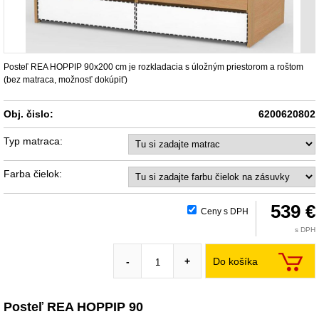
Posteľ REA HOPPIP 90x200 cm je rozkladacia s úložným priestorom a roštom
(bez matraca, možnosť dokúpiť)
Obj. čislo:
6200620802
Typ matraca:
Farba čielok:
539 €
Ceny s DPH
s DPH
Do košíka
-
+
Posteľ REA HOPPIP 90