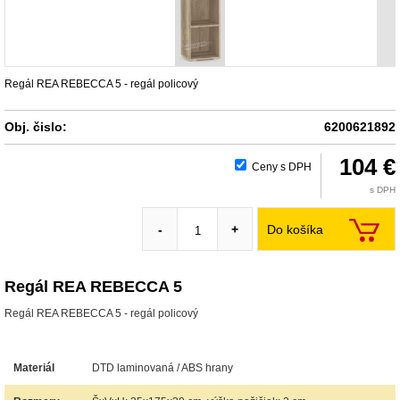
Regál REA REBECCA 5 - regál policový
Obj. čislo:
6200621892
104 €
Ceny s DPH
s DPH
Do košíka
-
+
Regál REA REBECCA 5
Regál REA REBECCA 5 - regál policový
Materiál
DTD laminovaná / ABS hrany