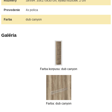
Rozmery
ŠxVxH: 35x175x30 cm, výška nožičiek: 2 cm
Prevedenie
4x polica
Farba
dub canyon
Galéria
Farba korpusu: dub canyon
Farba: dub canyon