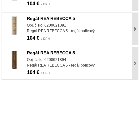
104 €
s DPH
Regál REA REBECCA 5
Obj. čislo: 6200621891
Regál REA REBECCA 5 - regál policový
104 €
s DPH
Regál REA REBECCA 5
Obj. čislo: 6200621894
Regál REA REBECCA 5 - regál policový
104 €
s DPH
nabytok, nábytok, predaj nabytku, predaj nábytku, internetový nábytok, dom nábytku, dom
nabytku, kuchynká linka, linka, kuchyna, obývacia izba, pohovka, pohovky, posteľ, postel,
váľanda, valanda, valenda, skrinka, skriňa, skrina, sedacia súprava, sedcie súpravy, matrac,
matrace, vakuove matrace, molitan, stolička, stolicka, stoly, stôl, jedálensky komplet, spálňa,
spalna, sektorovy nabytok, konferenčný stolík, stolík, rohová lavica, študentský nábytok, písací
stolík, rozkladacie kreslo, rozkladacia pohovka, chodbový nábytok, predsienový nábytok,
komody , komoda, akcie, akciový nábytok, obývacia stena, obývacie steny, rošty, vankúše,
prikrývky, komplet, komplety, intrenetový obchod, internetový dom nábytku, internetové
centrum nábytku, nábytok pre náročných, nábytok shop, shop nábytok, shop nabytok