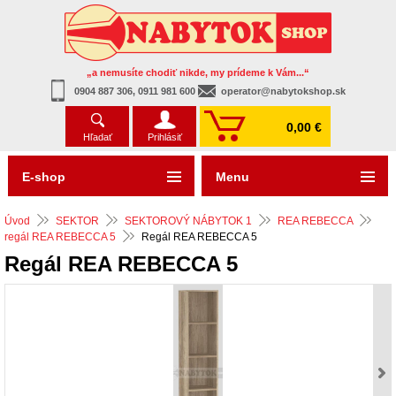
„a nemusíte chodiť nikde, my prídeme k Vám...“
0904 887 306, 0911 981 600
operator@nabytokshop.sk
0,00 €
Hľadať
Prihlásiť
E-shop
Menu
Úvod
SEKTOR
SEKTOROVÝ NÁBYTOK 1
REA REBECCA
regál REA REBECCA 5
Regál REA REBECCA 5
Regál REA REBECCA 5