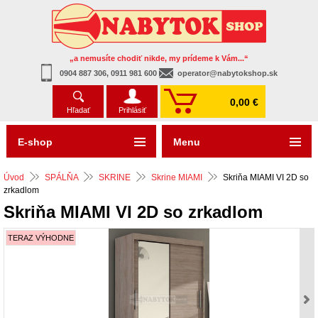
„a nemusíte chodiť nikde, my prídeme k Vám...“
0904 887 306, 0911 981 600
operator@nabytokshop.sk
0,00 €
Hľadať
Prihlásiť
E-shop
Menu
Úvod
SPÁLŇA
SKRINE
Skrine MIAMI
Skriňa MIAMI VI 2D so
zrkadlom
Skriňa MIAMI VI 2D so zrkadlom
TERAZ VÝHODNE