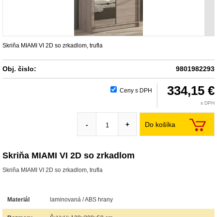
Skriňa MIAMI VI 2D so zrkadlom, trufla
Obj. čislo:
9801982293
334,15 €
Ceny s DPH
s DPH
Do košíka
-
+
Skriňa MIAMI VI 2D so zrkadlom
Skriňa MIAMI VI 2D so zrkadlom, trufla
Materiál
laminovaná / ABS hrany