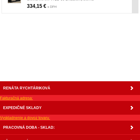
334,15 €
s DPH
nabytok, nábytok, predaj nabytku, predaj nábytku, internetový nábytok, dom nábytku, dom
nabytku, kuchynká linka, linka, kuchyna, obývacia izba, pohovka, pohovky, posteľ, postel,
váľanda, valanda, valenda, skrinka, skriňa, skrina, sedacia súprava, sedcie súpravy, matrac,
matrace, vakuove matrace, molitan, stolička, stolicka, stoly, stôl, jedálensky komplet, spálňa,
spalna, sektorovy nabytok, konferenčný stolík, stolík, rohová lavica, študentský nábytok, písací
stolík, rozkladacie kreslo, rozkladacia pohovka, chodbový nábytok, predsienový nábytok,
komody , komoda, akcie, akciový nábytok, obývacia stena, obývacie steny, rošty, vankúše,
prikrývky, komplet, komplety, intrenetový obchod, internetový dom nábytku, internetové
centrum nábytku, nábytok pre náročných, nábytok shop, shop nábytok, shop nabytok
RENÁTA RYCHTÁRIKOVÁ
Fakturačná adresa:
EXPEDIČNÉ SKLADY
Vyskladnenie a dovoz tovaru:
PRACOVNÁ DOBA - SKLAD: