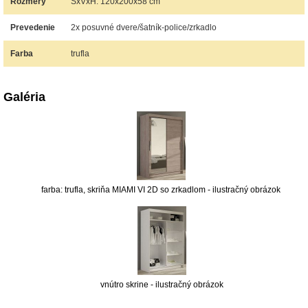
Rozmery
ŠxVxH: 120x200x58 cm
Prevedenie
2x posuvné dvere/šatník-police/zrkadlo
Farba
trufla
Galéria
farba: trufla, skriňa MIAMI VI 2D so zrkadlom - ilustračný obrázok
vnútro skrine - ilustračný obrázok