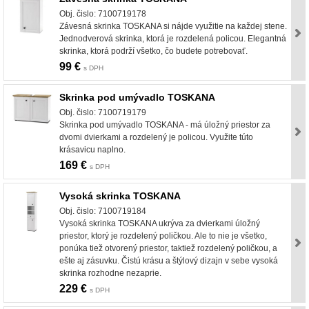
Obj. čislo: 7100719178
Závesná skrinka TOSKANA si nájde využitie na každej stene.
Jednodverová skrinka, ktorá je rozdelená policou. Elegantná
skrinka, ktorá podrží všetko, čo budete potrebovať.
99 €
s DPH
Skrinka pod umývadlo TOSKANA
Obj. čislo: 7100719179
Skrinka pod umývadlo TOSKANA - má úložný priestor za
dvomi dvierkami a rozdelený je policou. Využite túto
krásavicu naplno.
169 €
s DPH
Vysoká skrinka TOSKANA
Obj. čislo: 7100719184
Vysoká skrinka TOSKANA ukrýva za dvierkami úložný
priestor, ktorý je rozdelený poličkou. Ale to nie je všetko,
ponúka tiež otvorený priestor, taktiež rozdelený poličkou, a
ešte aj zásuvku. Čistú krásu a štýlový dizajn v sebe vysoká
skrinka rozhodne nezaprie.
229 €
s DPH