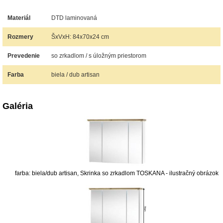
Materiál
DTD laminovaná
Rozmery
ŠxVxH: 84x70x24 cm
Prevedenie
so zrkadlom / s úložným priestorom
Farba
biela / dub artisan
Galéria
farba: biela/dub artisan, Skrinka so zrkadlom TOSKANA - ilustračný obrázok