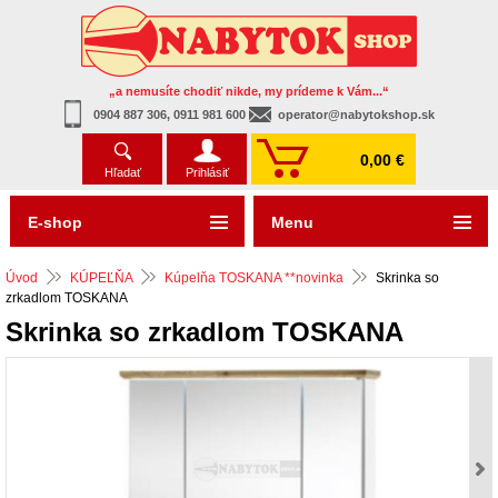
„a nemusíte chodiť nikde, my prídeme k Vám...“
0904 887 306, 0911 981 600
operator@nabytokshop.sk
0,00 €
Hľadať
Prihlásiť
E-shop
Menu
Úvod
KÚPEĽŇA
Kúpelňa TOSKANA **novinka
Skrinka so
zrkadlom TOSKANA
Skrinka so zrkadlom TOSKANA