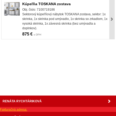
Kúpeľňa TOSKANA zostava
Obj. čislo: 7100719186
Sektorový kúpeľňový nábytok TOSKANA zostava, sektor: 1x
skrinka, 1x skrinka pod umývadlo, 1x skrinka so zrkadlom, 1x
vysoká skrinka, 1x závesná skrinka (bez umývadla a
doplnkov).
875 €
s DPH
nabytok, nábytok, predaj nabytku, predaj nábytku, internetový nábytok, dom nábytku, dom
nabytku, kuchynká linka, linka, kuchyna, obývacia izba, pohovka, pohovky, posteľ, postel,
váľanda, valanda, valenda, skrinka, skriňa, skrina, sedacia súprava, sedcie súpravy, matrac,
matrace, vakuove matrace, molitan, stolička, stolicka, stoly, stôl, jedálensky komplet, spálňa,
spalna, sektorovy nabytok, konferenčný stolík, stolík, rohová lavica, študentský nábytok, písací
stolík, rozkladacie kreslo, rozkladacia pohovka, chodbový nábytok, predsienový nábytok,
komody , komoda, akcie, akciový nábytok, obývacia stena, obývacie steny, rošty, vankúše,
prikrývky, komplet, komplety, intrenetový obchod, internetový dom nábytku, internetové
centrum nábytku, nábytok pre náročných, nábytok shop, shop nábytok, shop nabytok
RENÁTA RYCHTÁRIKOVÁ
Fakturačná adresa: