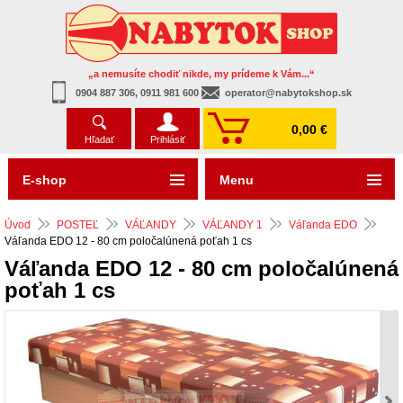
„a nemusíte chodiť nikde, my prídeme k Vám...“
0904 887 306, 0911 981 600
operator@nabytokshop.sk
0,00 €
Hľadať
Prihlásiť
E-shop
Menu
Úvod
POSTEĽ
VÁĽANDY
VÁĽANDY 1
Váľanda EDO
Váľanda EDO 12 - 80 cm poločalúnená poťah 1 cs
Váľanda EDO 12 - 80 cm poločalúnená
poťah 1 cs