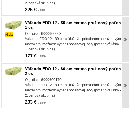
2. cenová skupina)
225 €
s DPH
Váľanda EDO 12 - 80 cm matrac pružinový poťah
1 cs
Obj. čislo: 6000600003
Akcia
Váľanda EDO 12 - 80 cm s úložným priestorom a pružinovým
matracom, možnosť výberu poťahovej látky (poťahová látka -
1. cenová skupina)
177 €
s DPH
Váľanda EDO 12 - 80 cm matrac pružinový poťah
2 cs
Obj. čislo: 6000600170
Váľanda EDO 12 - 80 cm s úložným priestorom a pružinovým
matracom, možnosť výberu poťahovej látky (poťahová látka -
2. cenová skupina)
203 €
s DPH
nabytok, nábytok, predaj nabytku, predaj nábytku, internetový nábytok, dom nábytku, dom
nabytku, kuchynká linka, linka, kuchyna, obývacia izba, pohovka, pohovky, posteľ, postel,
váľanda, valanda, valenda, skrinka, skriňa, skrina, sedacia súprava, sedcie súpravy, matrac,