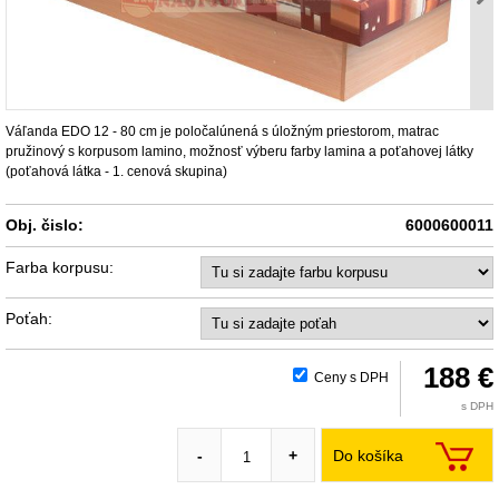
Váľanda EDO 12 - 80 cm je poločalúnená s úložným priestorom, matrac
pružinový s korpusom lamino, možnosť výberu farby lamina a poťahovej látky
(poťahová látka - 1. cenová skupina)
Obj. čislo:
6000600011
Farba korpusu:
Poťah:
188 €
Ceny s DPH
s DPH
Do košíka
-
+