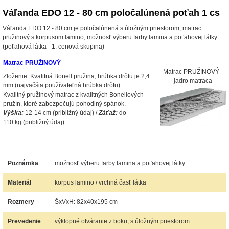
Váľanda EDO 12 - 80 cm poločalúnená poťah 1 cs
Váľanda EDO 12 - 80 cm je poločalúnená s úložným priestorom, matrac
pružinový s korpusom lamino, možnosť výberu farby lamina a poťahovej látky
(poťahová látka - 1. cenová skupina)
Matrac PRUŽINOVÝ
Matrac PRUŽINOVÝ -
Zloženie: Kvalitná Bonell pružina, hrúbka drôtu je 2,4
jadro matraca
mm (najväčšia používateľná hrúbka drôtu)
Kvalitný pružinový matrac z kvalitných Bonellových
pružín, ktoré zabezpečujú pohodlný spánok.
Výška:
12-14 cm (približný údaj) /
Záťaž:
do
110 kg (približný údaj)
Poznámka
možnosť výberu farby lamina a poťahovej látky
Materiál
korpus lamino / vrchná časť látka
Rozmery
ŠxVxH: 82x40x195 cm
Prevedenie
výklopné otváranie z boku, s úložným priestorom