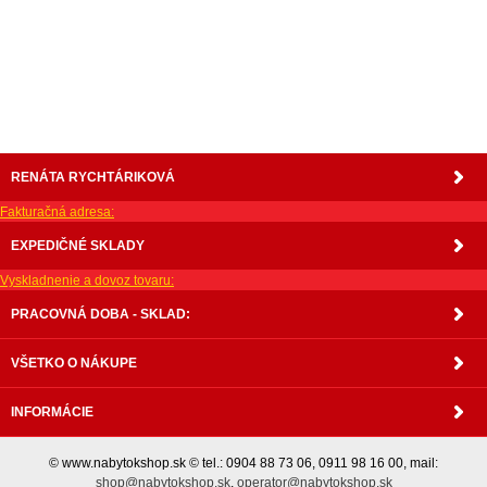
matrace, vakuove matrace, molitan, stolička, stolicka, stoly, stôl, jedálensky komplet, spálňa,
spalna, sektorovy nabytok, konferenčný stolík, stolík, rohová lavica, študentský nábytok, písací
stolík, rozkladacie kreslo, rozkladacia pohovka, chodbový nábytok, predsienový nábytok,
komody , komoda, akcie, akciový nábytok, obývacia stena, obývacie steny, rošty, vankúše,
prikrývky, komplet, komplety, intrenetový obchod, internetový dom nábytku, internetové
centrum nábytku, nábytok pre náročných, nábytok shop, shop nábytok, shop nabytok
RENÁTA RYCHTÁRIKOVÁ
Fakturačná adresa:
EXPEDIČNÉ SKLADY
Vyskladnenie a dovoz tovaru:
PRACOVNÁ DOBA - SKLAD:
VŠETKO O NÁKUPE
INFORMÁCIE
© www.nabytokshop.sk © tel.: 0904 88 73 06, 0911 98 16 00, mail:
shop@nabytokshop.sk
,
operator@nabytokshop.sk