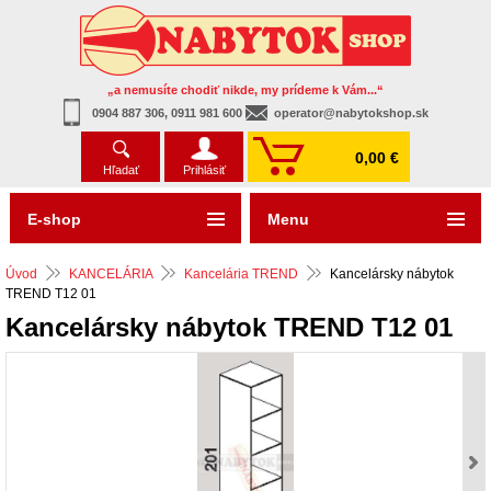
„a nemusíte chodiť nikde, my prídeme k Vám...“
0904 887 306, 0911 981 600
operator@nabytokshop.sk
0,00 €
Hľadať
Prihlásiť
E-shop
Menu
Úvod
KANCELÁRIA
Kancelária TREND
Kancelársky nábytok
TREND T12 01
Kancelársky nábytok TREND T12 01