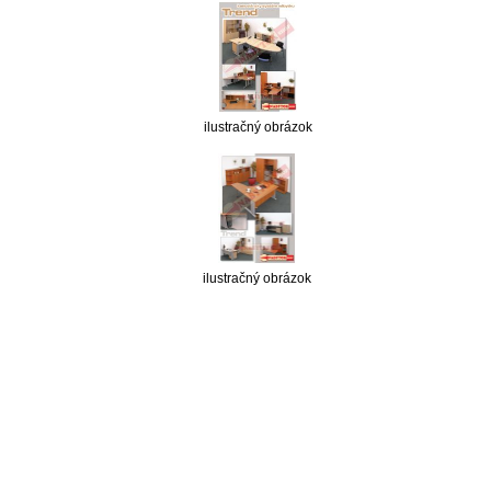
ilustračný obrázok
ilustračný obrázok
nabytok, nábytok, predaj nabytku, predaj nábytku, internetový nábytok, dom nábytku, dom
nabytku, kuchynká linka, linka, kuchyna, obývacia izba, pohovka, pohovky, posteľ, postel,
váľanda, valanda, valenda, skrinka, skriňa, skrina, sedacia súprava, sedcie súpravy, matrac,
matrace, vakuove matrace, molitan, stolička, stolicka, stoly, stôl, jedálensky komplet, spálňa,
spalna, sektorovy nabytok, konferenčný stolík, stolík, rohová lavica, študentský nábytok, písací
stolík, rozkladacie kreslo, rozkladacia pohovka, chodbový nábytok, predsienový nábytok,
komody , komoda, akcie, akciový nábytok, obývacia stena, obývacie steny, rošty, vankúše,