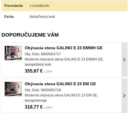
Prevedenie
s osvetlením
Farba
biela/čierny lesk
DOPORUČUJEME VÁM
Obývacia stena GALINO E 23 EMWH GE
Obj. čislo: 9800983727
Moderná obývacia stena GALINO E 23 EMWH GE,
wenge/biely lesk
355,67 €
s DPH
Obývacia stena GALINO E 23 EM GE
Obj. čislo: 9800983728
Moderná obývacia stena GALINO E 23 EM GE,
wenge/wenge
318,77 €
s DPH
nabytok, nábytok, predaj nabytku, predaj nábytku, internetový nábytok, dom nábytku, dom
nabytku, kuchynká linka, linka, kuchyna, obývacia izba, pohovka, pohovky, posteľ, postel,