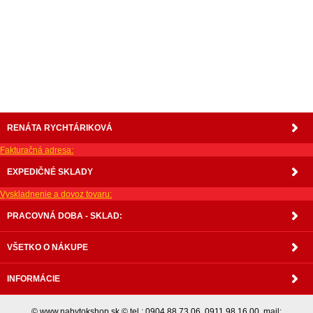
váľanda, valanda, valenda, skrinka, skriňa, skrina, sedacia súprava, sedcie súpravy, matrac,
matrace, vakuove matrace, molitan, stolička, stolicka, stoly, stôl, jedálensky komplet, spálňa,
spalna, sektorovy nabytok, konferenčný stolík, stolík, rohová lavica, študentský nábytok, písací
stolík, rozkladacie kreslo, rozkladacia pohovka, chodbový nábytok, predsienový nábytok,
komody , komoda, akcie, akciový nábytok, obývacia stena, obývacie steny, rošty, vankúše,
prikrývky, komplet, komplety, intrenetový obchod, internetový dom nábytku, internetové
centrum nábytku, nábytok pre náročných, nábytok shop, shop nábytok, shop nabytok
RENÁTA RYCHTÁRIKOVÁ
Fakturačná adresa:
EXPEDIČNÉ SKLADY
Vyskladnenie a dovoz tovaru:
PRACOVNÁ DOBA - SKLAD:
VŠETKO O NÁKUPE
INFORMÁCIE
© www.nabytokshop.sk © tel.: 0904 88 73 06, 0911 98 16 00, mail: