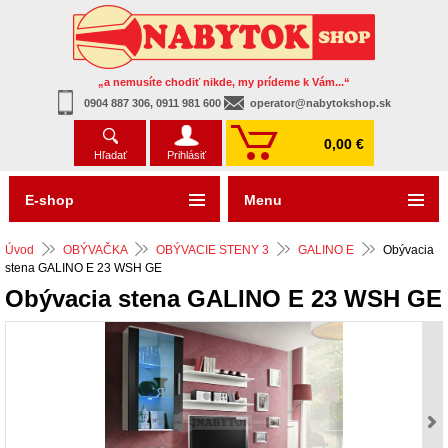
„a nemusíte chodiť nikde, my prídeme k Vám...“
0904 887 306, 0911 981 600
operator@nabytokshop.sk
0,00 €
Hľadať
Prihlásiť
E-shop
Menu
Úvod
OBÝVAČKA
OBÝVACIE STENY 3
GALINO E
Obývacia
stena GALINO E 23 WSH GE
Obývacia stena GALINO E 23 WSH GE