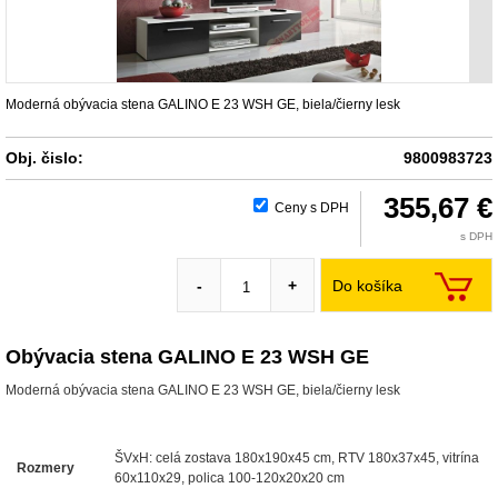
Moderná obývacia stena GALINO E 23 WSH GE, biela/čierny lesk
Obj. čislo:
9800983723
355,67 €
Ceny s DPH
s DPH
Do košíka
-
+
Obývacia stena GALINO E 23 WSH GE
Moderná obývacia stena GALINO E 23 WSH GE, biela/čierny lesk
ŠVxH: celá zostava 180x190x45 cm, RTV 180x37x45, vitrína
Rozmery
60x110x29, polica 100-120x20x20 cm