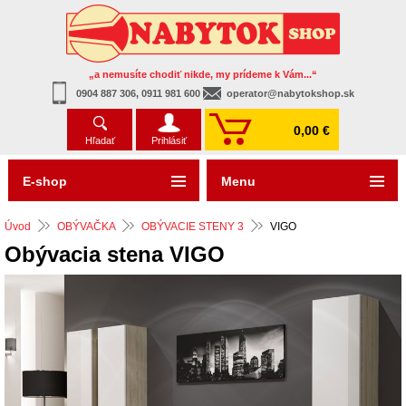
„a nemusíte chodiť nikde, my prídeme k Vám...“
0904 887 306, 0911 981 600
operator@nabytokshop.sk
0,00 €
Hľadať
Prihlásiť
E-shop
Menu
Úvod
OBÝVAČKA
OBÝVACIE STENY 3
VIGO
Obývacia stena VIGO