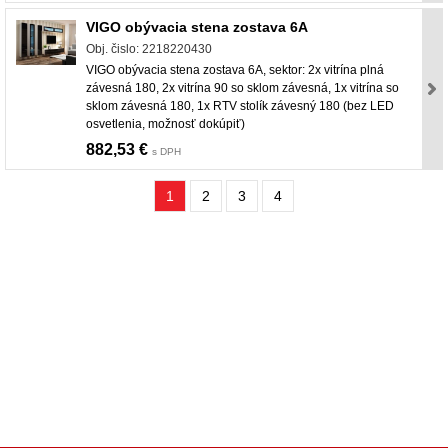
VIGO obývacia stena zostava 6A
Obj. čislo: 2218220430
VIGO obývacia stena zostava 6A, sektor: 2x vitrína plná
závesná 180, 2x vitrína 90 so sklom závesná, 1x vitrína so
sklom závesná 180, 1x RTV stolík závesný 180 (bez LED
osvetlenia, možnosť dokúpiť)
882,53 €
s DPH
1
2
3
4
nabytok, nábytok, predaj nabytku, predaj nábytku, internetový nábytok, dom nábytku,
dom nabytku, kuchynká linka, linka, kuchyna, obývacia izba, pohovka, pohovky, posteľ,
postel, váľanda, valanda, valenda, skrinka, skriňa, skrina, sedacia súprava, sedcie
súpravy, matrac, matrace, vakuove matrace, molitan, stolička, stolicka, stoly, stôl,
jedálensky komplet, spálňa, spalna, sektorovy nabytok, konferenčný stolík, stolík, rohová
lavica, študentský nábytok, písací stolík, rozkladacie kreslo, rozkladacia pohovka,
chodbový nábytok, predsienový nábytok, komody , komoda, akcie, akciový nábytok,
obývacia stena, obývacie steny, rošty, vankúše, prikrývky, komplet, komplety, intrenetový
obchod, internetový dom nábytku, internetové centrum nábytku, nábytok pre náročných,
nábytok shop, shop nábytok, shop nabytok