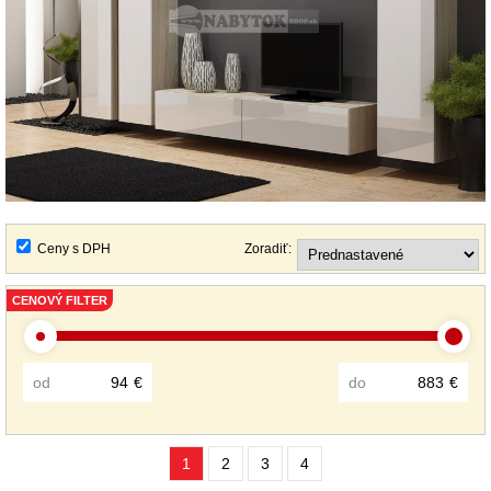
Ceny s DPH
Zoradiť:
CENOVÝ FILTER
od
€
do
€
1
2
3
4