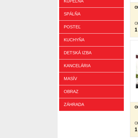
KÚPEĽŇA
O
SPÁLŇA
O
POSTEĽ
1
KUCHYŇA
DETSKÁ IZBA
KANCELÁRIA
MASÍV
OBRAZ
ZÁHRADA
O
O
1