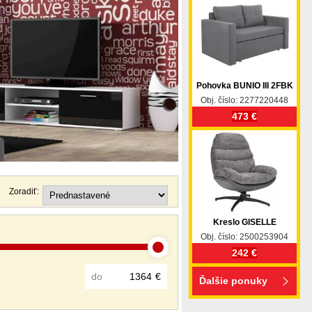
Pohovka BUNIO III 2FBK
Obj. číslo: 2277220448
473 €
Zoradiť:
Kreslo GISELLE
Obj. číslo: 2500253904
242 €
do
€
Ďalšie ponuky