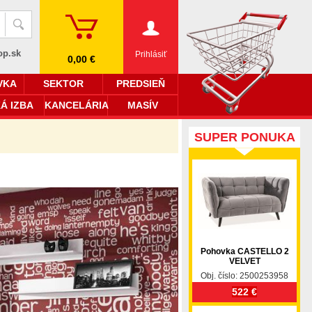
op.sk
Prihlásiť
0,00 €
VKA
SEKTOR
PREDSIEŇ
Á IZBA
KANCELÁRIA
MASÍV
SUPER PONUKA
Pohovka CASTELLO 2
VELVET
Obj. číslo: 2500253958
522 €