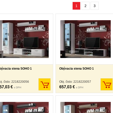
1
2
3
bývacia stena SOHO 1
Obývacia stena SOHO 1
bj. čislo: 2218220056
Obj. čislo: 2218220057
57,03 €
657,03 €
s DPH
s DPH