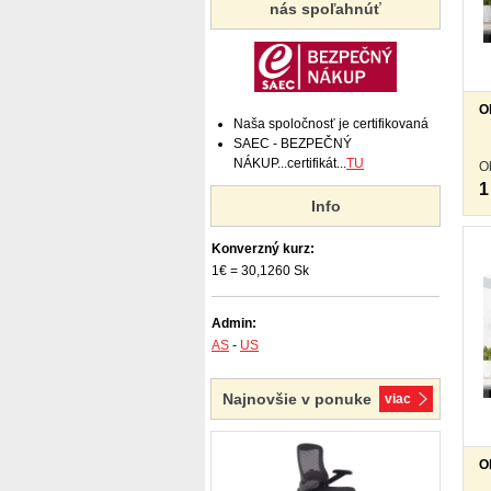
nás spoľahnúť
O
Naša spoločnosť je certifikovaná
SAEC - BEZPEČNÝ
NÁKUP...certifikát...
TU
O
1
Info
Konverzný kurz:
1€ = 30,1260 Sk
Admin:
AS
-
US
Najnovšie v ponuke
viac
O