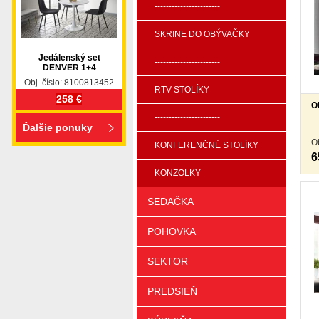
-----------------------
SKRINE DO OBÝVAČKY
Jedálenský set
-----------------------
DENVER 1+4
Obj. číslo: 8100813452
RTV STOLÍKY
258 €
O
-----------------------
Ďalšie ponuky
O
KONFERENČNÉ STOLÍKY
6
KONZOLKY
SEDAČKA
POHOVKA
SEKTOR
PREDSIEŇ