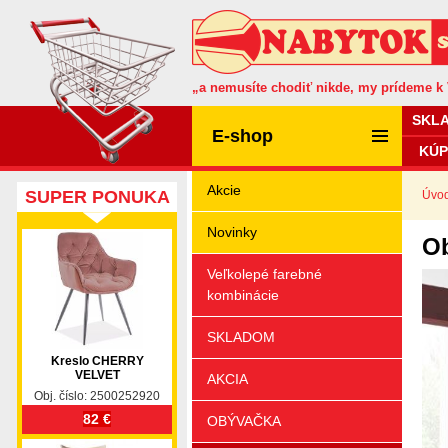
„a nemusíte chodiť nikde, my prídeme k
SKL
E-shop
KÚP
Akcie
SUPER PONUKA
Úvo
Novinky
O
Veľkolepé farebné
kombinácie
SKLADOM
Kreslo CHERRY
VELVET
AKCIA
Obj. číslo: 2500252920
82 €
OBÝVAČKA