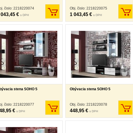
bj. čislo: 2218220074
Obj. čislo: 2218220075
 043,45 €
1 043,45 €
s DPH
s DPH
bývacia stena SOHO 5
Obývacia stena SOHO 5
bj. čislo: 2218220077
Obj. čislo: 2218220078
48,95 €
448,95 €
s DPH
s DPH