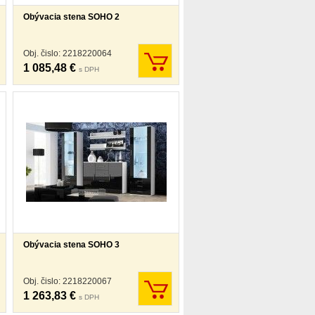
Obývacia stena SOHO 2
Obj. čislo: 2218220064
1 085,48 €
s DPH
Obývacia stena SOHO 3
Obj. čislo: 2218220067
1 263,83 €
s DPH