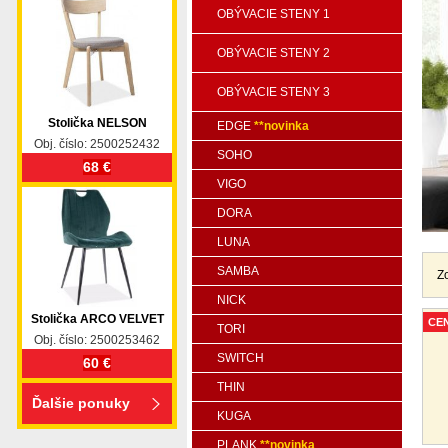
OBÝVACIE STENY 1
OBÝVACIE STENY 2
OBÝVACIE STENY 3
Stolička NELSON
EDGE
**novinka
Obj. číslo: 2500252432
SOHO
68 €
VIGO
DORA
LUNA
SAMBA
Z
NICK
Stolička ARCO VELVET
CE
TORI
Obj. číslo: 2500253462
SWITCH
60 €
THIN
Ďalšie ponuky
KUGA
PLANK
**novinka