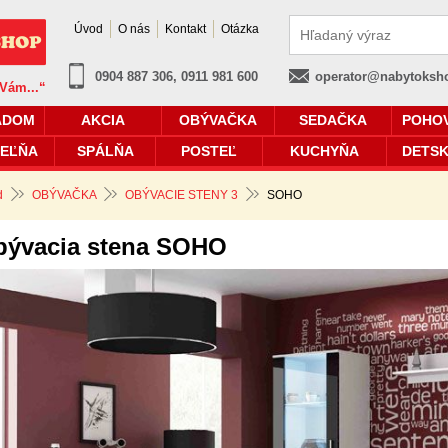
Úvod
O nás
Kontakt
Otázka
0904 887 306, 0911 981 600
operator@nabytoksh
 Vám...“
ADOM
AKCIA
OBÝVAČKA
SEDAČKA
POHO
EĽŇA
SPÁLŇA
POSTEĽ
KUCHYŇA
DETSK
d
OBÝVAČKA
OBÝVACIE STENY 3
SOHO
bývacia stena SOHO