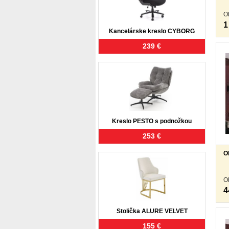
O
1
Kancelárske kreslo CYBORG
239 €
Kreslo PESTO s podnožkou
253 €
O
O
4
Stolička ALURE VELVET
155 €