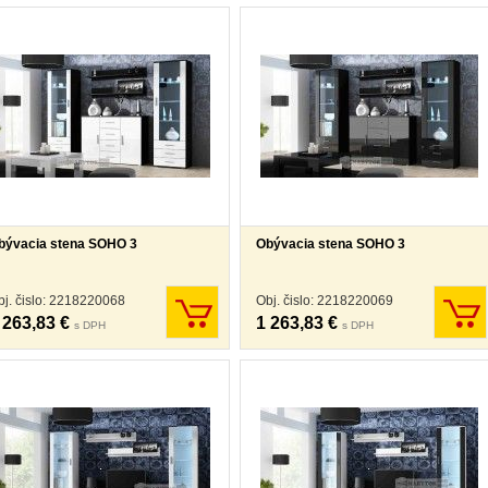
bývacia stena SOHO 3
Obývacia stena SOHO 3
bj. čislo: 2218220068
Obj. čislo: 2218220069
 263,83 €
1 263,83 €
s DPH
s DPH