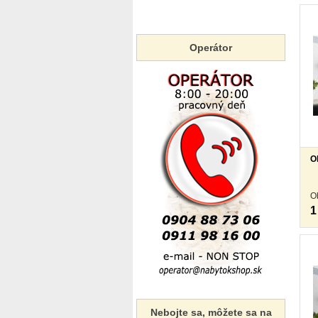
Operátor
O
O
1
Nebojte sa, môžete sa na