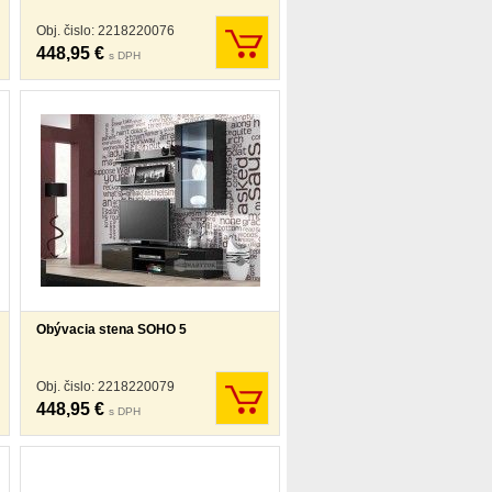
Obj. čislo: 2218220076
448,95 €
s DPH
Obývacia stena SOHO 5
Obj. čislo: 2218220079
448,95 €
s DPH