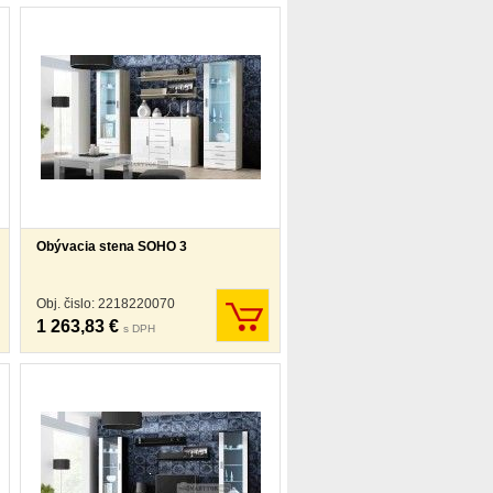
Obývacia stena SOHO 3
Obj. čislo: 2218220070
1 263,83 €
s DPH