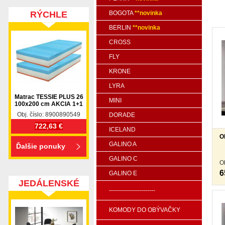
RÝCHLE
BOGOTA
**novinka
BERLIN
**novinka
DODANIE
CROSS
FLY
KRONE
LYRA
Matrac TESSIE PLUS 26
MINI
100x200 cm AKCIA 1+1
Obj. číslo: 8900890549
DORADE
722,63 €
ICELAND
O
GALINO A
Ďalšie ponuky
GALINO C
O
6
GALINO E
JEDÁLENSKÉ
-----------------------
SETY
KOMODY DO OBÝVAČKY