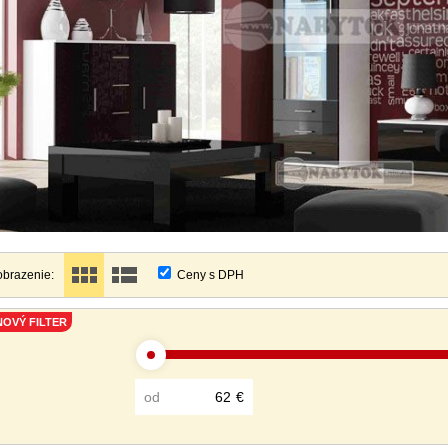
obrazenie:
Ceny s DPH
NOVÝ FILTER
od
€