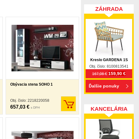
ZÁHRADA
Kreslo GARDENA 1S
Obj. číslo: 8100813541
159,90 €
167,08 €
Obývacia stena SOHO 1
Ďalšie ponuky
Obj. čislo: 2218220058
657,03 €
KANCELÁRIA
s DPH