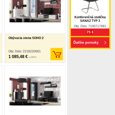
Konferenčná stolička
SANAZ TYP 3
Obj. číslo: 7100717991
75 €
Obývacia stena SOHO 2
Ďalšie ponuky
Obj. čislo: 2218220061
1 085,48 €
s DPH