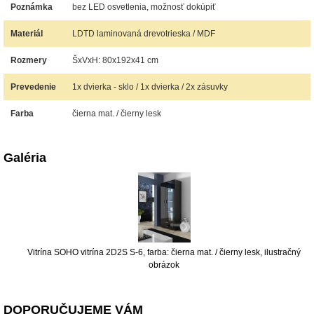
Poznámka
bez LED osvetlenia, možnosť dokúpiť
Materiál
LDTD laminovaná drevotrieska / MDF
Rozmery
ŠxVxH: 80x192x41 cm
Prevedenie
1x dvierka - sklo / 1x dvierka / 2x zásuvky
Farba
čierna mat. / čierny lesk
Galéria
Vitrína SOHO vitrína 2D2S S-6, farba: čierna mat. / čierny lesk, ilustračný
obrázok
DOPORUČUJEME VÁM