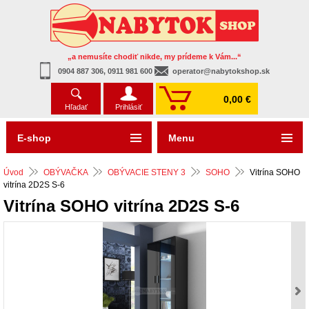
„a nemusíte chodiť nikde, my prídeme k Vám...“
0904 887 306, 0911 981 600
operator@nabytokshop.sk
0,00 €
Hľadať
Prihlásiť
E-shop
Menu
Úvod
OBÝVAČKA
OBÝVACIE STENY 3
SOHO
Vitrína SOHO
vitrína 2D2S S-6
Vitrína SOHO vitrína 2D2S S-6