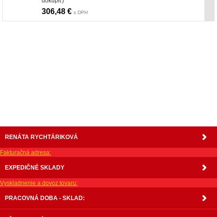
dokúpiť)
306,48 €
s DPH
nabytok, nábytok, predaj nabytku, predaj nábytku, internetový nábytok, dom nábytku, dom
nabytku, kuchynká linka, linka, kuchyna, obývacia izba, pohovka, pohovky, posteľ, postel,
váľanda, valanda, valenda, skrinka, skriňa, skrina, sedacia súprava, sedcie súpravy, matrac,
matrace, vakuove matrace, molitan, stolička, stolicka, stoly, stôl, jedálensky komplet, spálňa,
spalna, sektorovy nabytok, konferenčný stolík, stolík, rohová lavica, študentský nábytok, písací
stolík, rozkladacie kreslo, rozkladacia pohovka, chodbový nábytok, predsienový nábytok,
komody , komoda, akcie, akciový nábytok, obývacia stena, obývacie steny, rošty, vankúše,
prikrývky, komplet, komplety, intrenetový obchod, internetový dom nábytku, internetové
centrum nábytku, nábytok pre náročných, nábytok shop, shop nábytok, shop nabytok
RENÁTA RYCHTÁRIKOVÁ
Fakturačná adresa:
EXPEDIČNÉ SKLADY
Vyskladnenie a dovoz tovaru:
PRACOVNÁ DOBA - SKLAD: