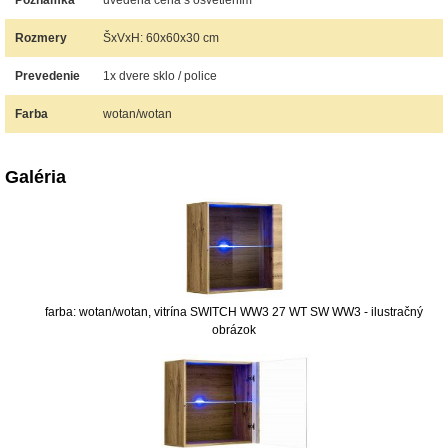
Poznámka
uvedená cena s osvetlením
Rozmery
ŠxVxH: 60x60x30 cm
Prevedenie
1x dvere sklo / police
Farba
wotan/wotan
Galéria
farba: wotan/wotan, vitrína SWITCH WW3 27 WT SW WW3 - ilustračný
obrázok