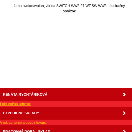
farba: wotan/wotan, vitrína SWITCH WW3 27 WT SW WW3 - ilustračný
obrázok
nabytok, nábytok, predaj nabytku, predaj nábytku, internetový nábytok, dom nábytku, dom
nabytku, kuchynká linka, linka, kuchyna, obývacia izba, pohovka, pohovky, posteľ, postel,
váľanda, valanda, valenda, skrinka, skriňa, skrina, sedacia súprava, sedcie súpravy, matrac,
matrace, vakuove matrace, molitan, stolička, stolicka, stoly, stôl, jedálensky komplet, spálňa,
spalna, sektorovy nabytok, konferenčný stolík, stolík, rohová lavica, študentský nábytok, písací
stolík, rozkladacie kreslo, rozkladacia pohovka, chodbový nábytok, predsienový nábytok,
komody , komoda, akcie, akciový nábytok, obývacia stena, obývacie steny, rošty, vankúše,
prikrývky, komplet, komplety, intrenetový obchod, internetový dom nábytku, internetové
centrum nábytku, nábytok pre náročných, nábytok shop, shop nábytok, shop nabytok
RENÁTA RYCHTÁRIKOVÁ
Fakturačná adresa:
EXPEDIČNÉ SKLADY
Vyskladnenie a dovoz tovaru:
PRACOVNÁ DOBA - SKLAD: