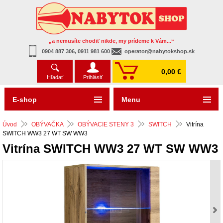
„a nemusíte chodiť nikde, my prídeme k Vám...“
0904 887 306, 0911 981 600
operator@nabytokshop.sk
0,00 €
Hľadať
Prihlásiť
E-shop
Menu
Úvod
OBÝVAČKA
OBÝVACIE STENY 3
SWITCH
Vitrína
SWITCH WW3 27 WT SW WW3
Vitrína SWITCH WW3 27 WT SW WW3